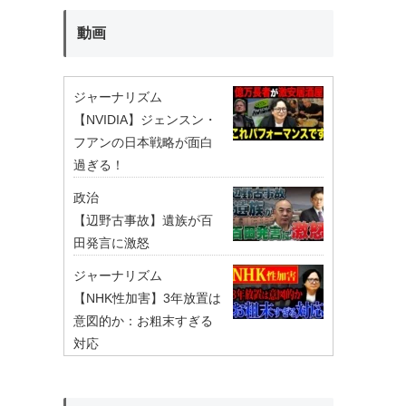
動画
ジャーナリズム
【NVIDIA】ジェンスン・
フアンの日本戦略が面白
過ぎる！
政治
【辺野古事故】遺族が百
田発言に激怒
ジャーナリズム
【NHK性加害】3年放置は
意図的か：お粗末すぎる
対応