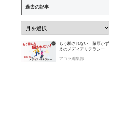
過去の記事
もう騙されない 藤原かず
えのメディアリテラシー
アゴラ編集部