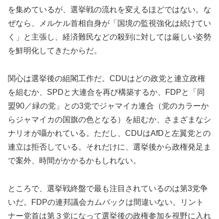
を集めているが、選挙戦の流れを変えるほどではない。な
ぜなら、メルケル首相自身が「国境の監視強化は続けてい
く」と主張し、経済難民などの殺到に対しては厳しい姿勢
を鮮明化してきたからだ。
関心は選挙後の組閣工作だ。CDUはどの政党と連立政権
を組むか、SPDと大連合を再び構築するか、FDPと「同
盟90／緑の党」との3党でジャマイカ連合（党のカラーか
らジャマイカの国旗の色となる）を組むか、さまざまなシ
ナリオが囁かれている。ただし、CDUはAfDと左翼党との
連立は拒否している。それだけに、選挙後から政権発足ま
で案外、時間がかかるかもしれない。
ところで、選挙戦終盤で最も注目されているのは第3党争
いだ。FDPの連邦議会カムバックは間違いない。リント
ナー党首は第３党になって選挙後の政権参加を視野に入れ