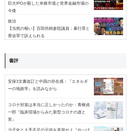
巨大IPOが殺した米株市場と世界金融市場の
今後
政治
【当然の報い】百田尚樹参院議員：暴行罪と
脅迫罪で訴えられる
書評
安保3文書改訂と中国の存在感：『エネルギ
ーの地政学』を読みながら
コロナ対策は本当に正しかったのか：青柳貞
一郎『臨床現場からみた新型コロナの虚と
実』
少子化と人手不足の元凶を直視せよ『やっぱ