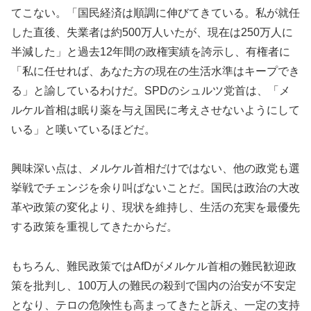
てこない。「国民経済は順調に伸びてきている。私が就任
した直後、失業者は約500万人いたが、現在は250万人に
半減した」と過去12年間の政権実績を誇示し、有権者に
「私に任せれば、あなた方の現在の生活水準はキープでき
る」と諭しているわけだ。SPDのシュルツ党首は、「メ
ルケル首相は眠り薬を与え国民に考えさせないようにして
いる」と嘆いているほどだ。
興味深い点は、メルケル首相だけではない、他の政党も選
挙戦でチェンジを余り叫ばないことだ。国民は政治の大改
革や政策の変化より、現状を維持し、生活の充実を最優先
する政策を重視してきたからだ。
もちろん、難民政策ではAfDがメルケル首相の難民歓迎政
策を批判し、100万人の難民の殺到で国内の治安が不安定
となり、テロの危険性も高まってきたと訴え、一定の支持