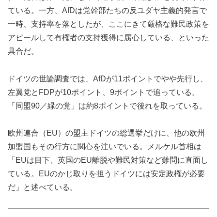
ている。一方、AfDは党幹部たちの反ユダヤ主義的発言で
一時、支持率を落としたが、ここにきて厳格な難民政策を
アピールして有権者の支持獲得に腐心している、といった
具合だ。
ドイツの世論調査では、AfDが11ポイントでやや先行し、
左翼党とFDPが10ポイント、9ポイントで追っている。
「同盟90／緑の党」は約8ポイントで後れを取っている。
欧州連合（EU）の盟主ドイツの総選挙だけに、他の欧州
加盟国もその行方に関心を注いでいる。メルケル首相は
「EUは目下、英国のEU離脱や難民対策など難問に直面し
ている。EUのかじ取りを担うドイツには安定政権が必要
だ」と述べている。