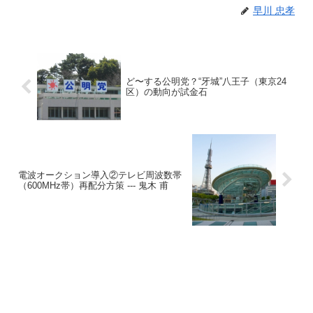
早川 忠孝
ど〜する公明党？“牙城”八王子（東京24
区）の動向が試金石
電波オークション導入②テレビ周波数帯
（600MHz帯）再配分方策 --- 鬼木 甫