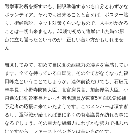
選挙事務所を探すのも、開設準備するのも自分とわずかな
ボランティア。それでも出来ることと言えば、ポスター貼
り、街頭演説、ネット対策くらいなもので、人手がかかる
ことは一切出来ません。30歳で初めて選挙に出た時の原
点に立ち返ったというのが、正しい言い方かもしれませ
ん。
離党してみて、初めて自民党の組織力の凄さを実感してい
ます。全てを持っている自民党、その全てがなくなった福
田峰之ということでしょうか。連休前後だけでも、石破元
幹事長、小野寺防衛大臣、菅官房長官、加藤厚労大臣、小
泉進次郎副幹事長といった有名議員が東京5区自民党候補
予定者の応援に来ていたようです。このメンバーは凄すぎ
るし、選挙戦が始まれば更に多くの有名議員が訪れる事に
なるでしょう。その巨大な組織力にわずかな勢力で挑むわ
けですから、ファーストペンギンは辛いものです。