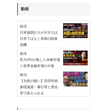
動画
経済
日米協調介入が示すのは
日本ではなく米国の財政
危機
経済
巨大IPOが殺した米株市場
と世界金融市場の今後
政治
【当然の報い】百田尚樹
参院議員：暴行罪と脅迫
罪で訴えられる