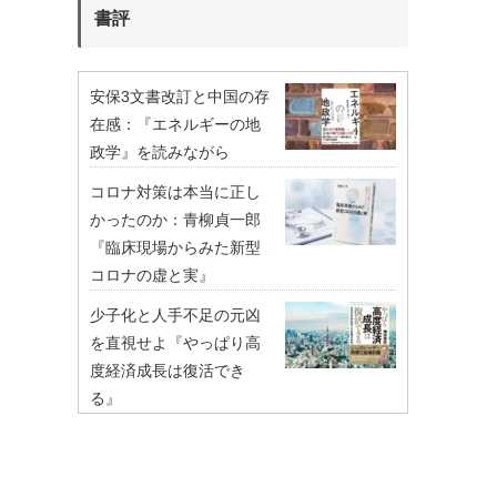
書評
安保3文書改訂と中国の存
在感：『エネルギーの地
政学』を読みながら
コロナ対策は本当に正し
かったのか：青柳貞一郎
『臨床現場からみた新型
コロナの虚と実』
少子化と人手不足の元凶
を直視せよ『やっぱり高
度経済成長は復活でき
る』