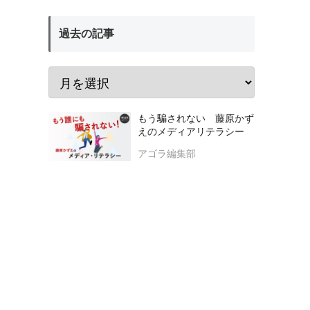
過去の記事
もう騙されない 藤原かず
えのメディアリテラシー
アゴラ編集部