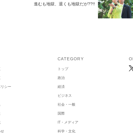
進むも地獄、退くも地獄だが??!!
U
CATEGORY
O
覧
トップ
覧
政治
ポリシー
経済
ビジネス
集
社会・一般
社
国際
載
IT・メディア
わせ
科学・文化