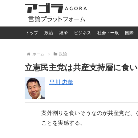
トップ
政治
経済
ビジネス
社会・一般
国際
ホーム
政治
立憲民主党は共産支持層に食い
早川 忠孝
案外割りを食いそうなのが共産党だ、
ことを実感する。