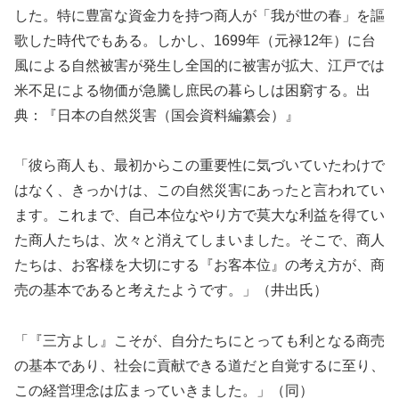
した。特に豊富な資金力を持つ商人が「我が世の春」を謳
歌した時代でもある。しかし、1699年（元禄12年）に台
風による自然被害が発生し全国的に被害が拡大、江戸では
米不足による物価が急騰し庶民の暮らしは困窮する。出
典：『日本の自然災害（国会資料編纂会）』
「彼ら商人も、最初からこの重要性に気づいていたわけで
はなく、きっかけは、この自然災害にあったと言われてい
ます。これまで、自己本位なやり方で莫大な利益を得てい
た商人たちは、次々と消えてしまいました。そこで、商人
たちは、お客様を大切にする『お客本位』の考え方が、商
売の基本であると考えたようです。」（井出氏）
「『三方よし』こそが、自分たちにとっても利となる商売
の基本であり、社会に貢献できる道だと自覚するに至り、
この経営理念は広まっていきました。」（同）