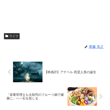
ライフ
尾藤 克之
【映画評】アナベル 死霊人形の誕生
「栄養管理士も太鼓判のフルーツ鍋で健
康に」へ一石を投じる