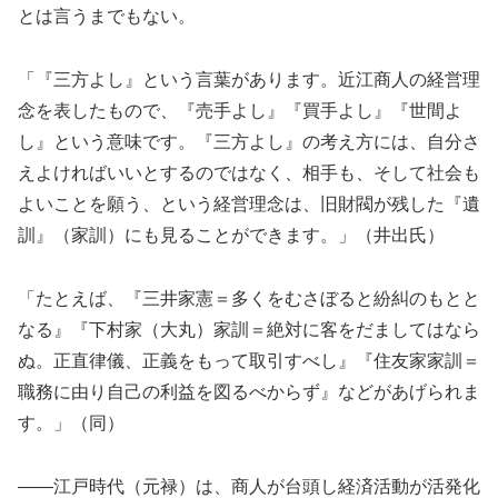
とは言うまでもない。
「『三方よし』という言葉があります。近江商人の経営理
念を表したもので、『売手よし』『買手よし』『世間よ
し』という意味です。『三方よし』の考え方には、自分さ
えよければいいとするのではなく、相手も、そして社会も
よいことを願う、という経営理念は、旧財閥が残した『遺
訓』（家訓）にも見ることができます。」（井出氏）
「たとえば、『三井家憲＝多くをむさぼると紛糾のもとと
なる』『下村家（大丸）家訓＝絶対に客をだましてはなら
ぬ。正直律儀、正義をもって取引すべし』『住友家家訓＝
職務に由り自己の利益を図るべからず』などがあげられま
す。」（同）
――江戸時代（元禄）は、商人が台頭し経済活動が活発化