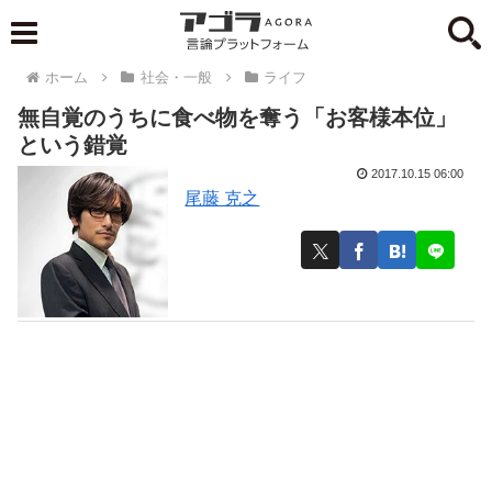
ホーム
社会・一般
ライフ
無自覚のうちに食べ物を奪う「お客様本位」
という錯覚
2017.10.15 06:00
尾藤 克之