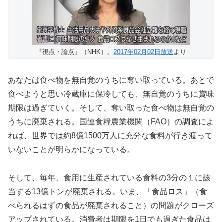
『視点・論点』（NHK）。
2017年02月02日放送
より
あなたは食べ物を無自覚のうちに奪い取っている。あとで
食べようと思い冷蔵庫に保冷しても、無自覚のうちに賞味
期限は過ぎていく。そして、奪い取った食べ物は無自覚の
うちに廃棄される。国連食糧農業機関（FAO）の調査によ
れば、世界では約8億1500万人に充分な食料が行き渡って
いないことが明らかになっている。
そして、毎年、食用に生産されている食料の3分の１に該
当する13億トンが廃棄される。いま、「食品ロス」（食
べられるはずの食品が廃棄されること）の問題がクローズ
アップされている。消費者は期限を1日でも過ぎた食品は