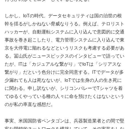
しかし、IoTの時代、データセキュリティは国の治世の根
幹を揺るがしかねない脅威なりうる。例えば、テロリスト
ハッカーが、自動運転システムに入り込んで意図的に交通
事故を巻き起こしたり、電力管理システムに入り込んで東
京を大停電に陥れるなどというリスクも考慮する必要があ
る。冨山氏がニュースピックスのインタビューで語ってい
たが、ITは「カジュアルな繋がり」でIoTは「シリアスな
繋がり」だという色分けに完全同意する。ITでデータが多
少漏れても人は死なないが、IoTでは生身の人の生き死に
に関わる。申し訳ないが、シリコンバレーでTシャツを着
てゆるくやっている種の人々に命を預けたくはないという
のが私の率直な感想だ。
事実、米国国防省ペンタゴンは、兵器製造業者との間で堅
牢な閉鎖的ネットワークを構築していて、その実装をしな