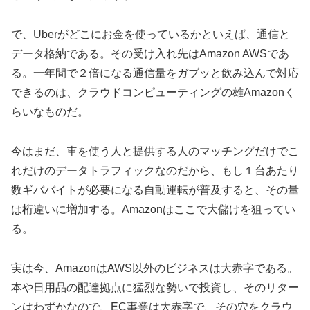
で、Uberがどこにお金を使っているかといえば、通信と
データ格納である。その受け入れ先はAmazon AWSであ
る。一年間で２倍になる通信量をガブッと飲み込んで対応
できるのは、クラウドコンピューティングの雄Amazonく
らいなものだ。
今はまだ、車を使う人と提供する人のマッチングだけでこ
れだけのデータトラフィックなのだから、もし１台あたり
数ギババイトが必要になる自動運転が普及すると、その量
は桁違いに増加する。Amazonはここで大儲けを狙ってい
る。
実は今、AmazonはAWS以外のビジネスは大赤字である。
本や日用品の配達拠点に猛烈な勢いで投資し、そのリター
ンはわずかなので、EC事業は大赤字で、その穴をクラウ