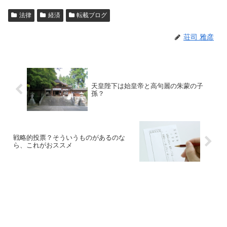
法律
経済
転載ブログ
荘司 雅彦
天皇陛下は始皇帝と高句麗の朱蒙の子
孫？
戦略的投票？そういうものがあるのな
ら、これがおススメ