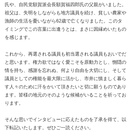
氏や、自民党額賀派会長額賀福四郎氏の父親がいました。
祖父は、失明をしながらも地方議員を続け、貧しい農家や
漁師の生活を憂いながら62歳で亡くなりました。このタ
イミングでこの言葉に出逢うとは、まさに因縁めいたもの
を感じます。
これから、再選される議員も初当選される議員もおいでだ
と思います。権力欲ではなく愛こそを原動力とし、惻隠の
情を持ち、感謝を忘れぬ、何より自由を大切にし、そして
議員としての権能を最大限に活かし、市井に慎ましく暮ら
す人々のために汗をかいて頂きたいと切に願うものであり
ます。皆様の地元のそのような候補がいることを祈ってお
ります。
そんな思いでインタビューに応えたものを了承を得て、以
下転記いたします。ぜひご一読ください。