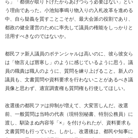
ら」「都側が取り下げたからあげつらう必要はない」とい
う理由であった。小池知事鳴り物入りの入札改革を進める
中、自ら疑義を質すことこそが、最大会派の役割であり、
都政の健全運営のために率先して議員の権能をしっかりと
活用すべきなのではないか。
都民ファ新人議員のポテンシャルは高いのに、彼ら彼女ら
は「物言えば唇寒し」のように感じているように思う。議
員の職責は職人のように、質問を練り上げること。新人の
議員も、文書質問や資料要求を行わないことがあるべき議
員像と思わず、適宜調査権も質問権も行使してほしい。
改選後の都民ファは抑制が増えて、大変苦しんだ。改選
前、一般質問は当時の代表（現特別秘書、特別公務員）に
渡し、馴染まぬ内容等「×」を付けられたが、資料要求も
文書質問も行っていた。しかし、改選後は、都民や知事に