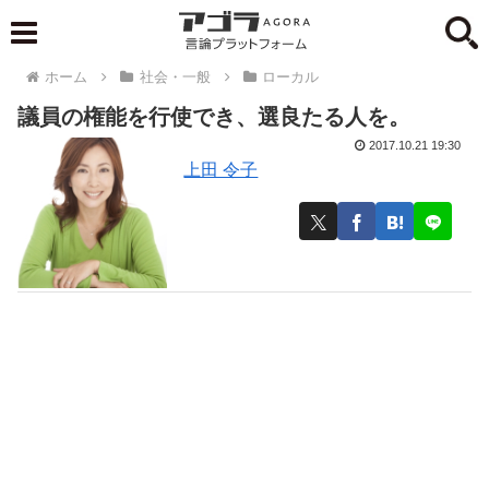
ホーム
社会・一般
ローカル
議員の権能を行使でき、選良たる人を。
2017.10.21 19:30
上田 令子