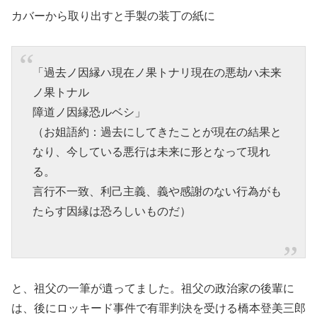
カバーから取り出すと手製の装丁の紙に
「過去ノ因縁ハ現在ノ果トナリ現在の悪劫ハ未来
ノ果トナル
障道ノ因縁恐ルベシ」
（お姐語約：過去にしてきたことが現在の結果と
なり、今している悪行は未来に形となって現れ
る。
言行不一致、利己主義、義や感謝のない行為がも
たらす因縁は恐ろしいものだ）
と、祖父の一筆が遺ってました。祖父の政治家の後輩に
は、後にロッキード事件で有罪判決を受ける橋本登美三郎