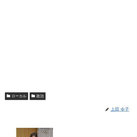
ローカル
政治
上田 令子