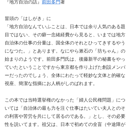
『地方自治の話』
前田多門
著
冒頭の「はしがき」に
「地方自治なんていふことは、日本では余り人気のある題
目ではない、その癖一念緒経費から見ると、いまでは地方
自治体の仕事の分量は、国全体のそれとひってきするやう
になつた。」とあります。なにやら漱石の「坊ちゃん」の
始まりのようです。前田多門氏は、後藤新平の秘書をやっ
ていたということですから東京都を作り上げた創設メンバ
ーだったのでしょう、全体にわたって軽妙な文体と的確な
視座、簡潔な指摘にお人柄がしのばれます。
この本では当時選挙権のなかった「婦人公民権問題」につ
いては「自治体の最も力を注ぐ仕事はたいてい夫人とのそ
の利害や苦労を共にして居るのである。」とし、その必要
性を説いてます。祖父は、日本で初めての全盲（中途障が