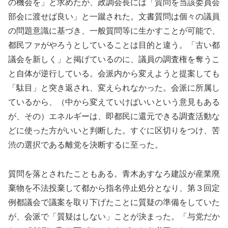
の機会を」と求めたが、政調会長には「質問を当該委員会
部会に渡せば良い」と一蹴された。文書質問は個々の議員
の問題意識に基づき、一般質問等に生かすことが可能で、
都民ファがやろうとしていることは目的と違う。「古い都
議会を新しく」と掲げているのに、議員の調査権を奪うこ
と自体が逆行している。会派内から変えようと提案しても
「駄目」と突き返され、変えられなかった。会派に所属し
ているから、（中から変えていけばいいという意見もある
が、その）エネルギーは、即都民に還元できる調査活動な
どに使った方がいいと判断した。すぐに区切りをつけ、苦
渋の選択である離党を決断するに至った。
質問を落とされたこともある。青木あすなろ建設が産業廃
棄物を不法投棄して都から指名停止処分となり、第３回定
例都議会で議案を取り下げたことに質疑の準備をしていた
が、会派で「質疑はしない」ことが決まった。「与党だか