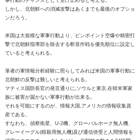
事行動のチャンスとして受け止めると考える。
しかし、北朝鮮への消滅攻撃はあくまでも最後のオプショ
ンだろう。
米国は大規模な軍事行動より、ピンポイント空爆や精密打
撃で北朝鮮指導部を除去する斬首作戦を優先順位に設定し
ていると考えられる。
筆者の軍情報分析経験に照らしてみれば米国の軍事行動に
北朝鮮の反撃は難しいと考えられる。
マティス国防長官の発言通りに,ソウルと東京,在韓米軍家
族に被害が届かない軍事行動が出来る。
それを可能にするのが、情報大国,アメリカの情報収集資
産である。
すなわち、偵察衛星、U-2機、グローバルホーク無人機、
グレーイーグル(暗殺用無人機)及び通信傍受と人間情報を