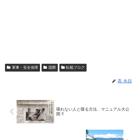
軍事・安全保障
国際
転載ブログ
高 永喆
喋れない人と喋る方法、マニュアル大公
開 ‼︎