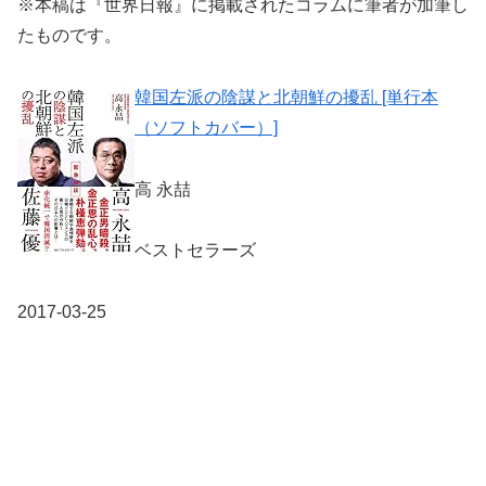
※本稿は『世界日報』に掲載されたコラムに筆者が加筆し
たものです。
韓国左派の陰謀と北朝鮮の擾乱 [単行本
（ソフトカバー）]
高 永喆
ベストセラーズ
2017-03-25