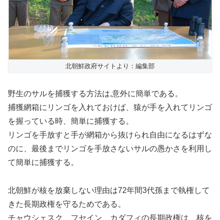
北朝鮮政府サイトより：編集部
野生のサルを捕獲する方法は,意外に簡単である。
捕獲網箱にリンゴを入れておけば、猿が手を入れてリンゴ
を握っている時、簡単に捕獲する。
リンゴを手放すと手が網箱から抜けられ自由になるはずな
のに、最後までリンゴを手放さないサルの愚かさを利用し
て簡単に捕獲する。
北朝鮮が核を放棄しない理由は72年間3代孫まで執権して
きた長期政権を守るためである。
チャウシェスク、フセイン、カダフィの長期政権は、核を