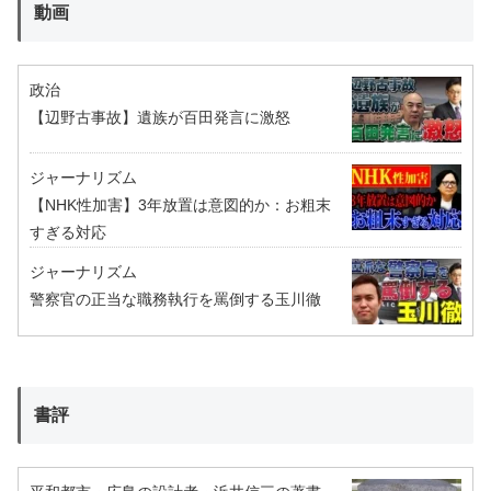
動画
政治
【辺野古事故】遺族が百田発言に激怒
ジャーナリズム
【NHK性加害】3年放置は意図的か：お粗末
すぎる対応
ジャーナリズム
警察官の正当な職務執行を罵倒する玉川徹
書評