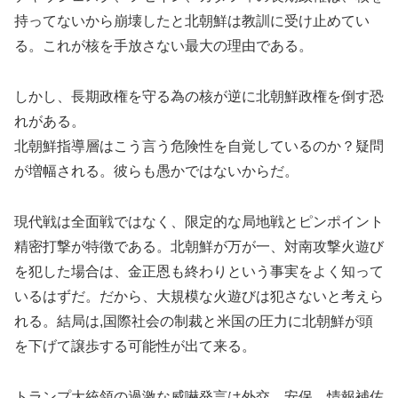
持ってないから崩壊したと北朝鮮は教訓に受け止めてい
る。これが核を手放さない最大の理由である。
しかし、長期政権を守る為の核が逆に北朝鮮政権を倒す恐
れがある。
北朝鮮指導層はこう言う危険性を自覚しているのか？疑問
が増幅される。彼らも愚かではないからだ。
現代戦は全面戦ではなく、限定的な局地戦とピンポイント
精密打撃が特徴である。北朝鮮が万が一、対南攻撃火遊び
を犯した場合は、金正恩も終わりという事実をよく知って
いるはずだ。だから、大規模な火遊びは犯さないと考えら
れる。結局は,国際社会の制裁と米国の圧力に北朝鮮が頭
を下げて譲歩する可能性が出て来る。
トランプ大統領の過激な威嚇発言は外交、安保、情報補佐