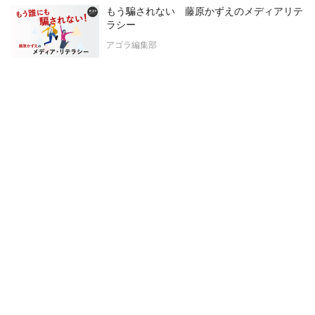
もう騙されない 藤原かずえのメディアリテ
ラシー
アゴラ編集部