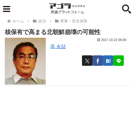
ホーム
政治
軍事・安全保障
核保有で高まる北朝鮮崩壊の可能性
2017.10.22 06:00
高 永喆