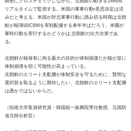
綿密にクロスチェックしながら、北朝鮮の動きを24時間
リアルタイムで監視する。米国の軍事行動•意思決定は済
みだと考える。米国が対北軍事行動に踏み切る時期は北朝
鮮が核弾頭ICBMを実戦配備する来年半ばだろう。米國が
軍時行動を実行するかどうかは,北朝鮮の出方次第であ
る。
北朝鮮が核保有に拘る最大の目的が体制保護だが核が逆に
体制崩壊を招く可能性が高まっている。
北朝鮮のエリート支配層が体制安全を守るために、賢明な
選択肢を取るように期待したい。北朝鮮のエリート支配層
は愚かではないからだ。
（拓殖大学客員研究員・韓国統一振興院専任教授、元国防
省北韓分析官）