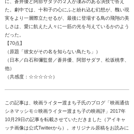
に、蒼井優と阿部サダヲの２人が凄みのある演技で答え
た。劇中では、十和子の心にふと紛れ込む幻想が、醜い現
実をより一層際立たせるが、最後に登場する鳥の飛翔の美
しさは、愛に飢えた人々に一筋の光を与えているかのよう
だった。
【70点】
（原題「彼女がその名を知らない鳥たち」）
（日本／白石和彌監督／蒼井優、阿部サダヲ、松坂桃李、
他）
（共感度：☆☆☆☆☆）
この記事は、映画ライター渡まち子氏のブログ「映画通信
シネマッシモ☆映画ライター渡まち子の映画評」2017年
10月29日の記事を転載させていただきました（アイキャ
ッチ画像は公式Twitterから）。オリジナル原稿をお読みに