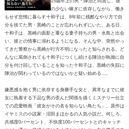
15歳年上の男・陣治と同居し、彼
の少ない稼ぎに依存しながら、働き
もせず怠惰に暮らす十和子は、8年前に残酷なやり方で自
分を捨てた男・黒崎のことが忘れられずにいた。ある日、
十和子は、黒崎の面影と重なる妻子持ちの男・水島と出会
い、彼との情事に溺れるようになる。そんな中、突然やっ
てきた警察から黒崎が行方不明になったと知らされる。ど
んなに罵倒されても十和子につくし続ける陣治が執拗に自
分を付け回していることを知った十和子は、黒崎の失踪に
陣治が関わっているのではないかと疑い始める…。
嫌悪感を抱く男に依存する身勝手な女と、異常なまでに彼
女に執着する下品な男の歪んだ関係を描くミステリー仕立
ての恋愛映画「彼女がその名を知らない鳥たち」。原作は
イヤミスの小説家・沼田まほかるの人気小説だ。何しろ、
共感度0パーセント、不快度100パーセントとのキャッチ