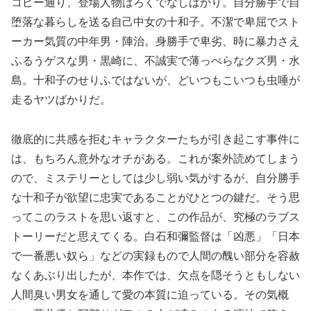
コピー通り、登場人物はろくでなしばかり。自分勝手で自
堕落な暮らしを送る自己中女の十和子。不潔で卑屈でスト
ーカー気質の中年男・陣治。身勝手で卑劣、時に暴力さえ
ふるうゲスな男・黒崎に、不誠実で薄っぺらなクズ男・水
島。十和子のせりふではないが、どいつもこいつも虫唾が
走るヤツばかりだ。
徹底的に共感を拒むキャラクターたちが引き起こす事件に
は、もちろん意外なオチがある。これが案外読めてしまう
ので、ミステリーとしては少し弱い気がするが、自分勝手
な十和子が欲望に忠実であることがひとつの鍵だ。そう思
ってこのラストを思い返すと、この作品が、究極のラブス
トーリーだと思えてくる。白石和彌監督は「凶悪」「日本
で一番悪い奴ら」などの実録もので人間の醜い部分を容赦
なくあぶり出したが、本作では、欠点を隠そうともしない
人間臭い男女を通して愛の本質に迫っている。その気概