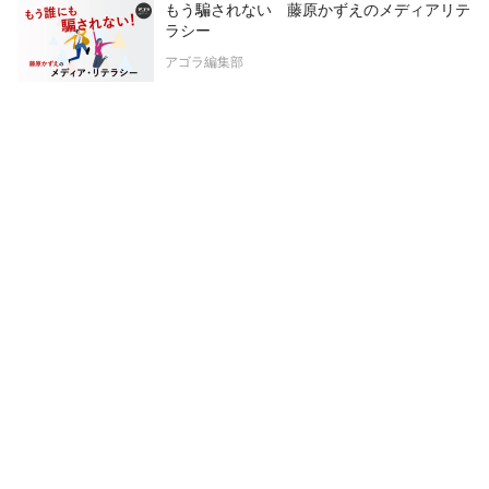
もう騙されない 藤原かずえのメディアリテ
ラシー
アゴラ編集部