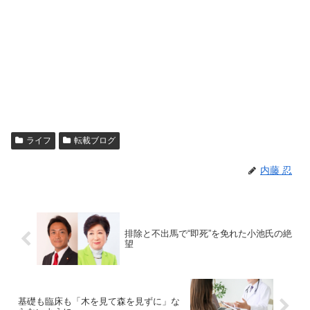
ライフ
転載ブログ
内藤 忍
排除と不出馬で“即死”を免れた小池氏の絶
望
基礎も臨床も「木を見て森を見ずに」な