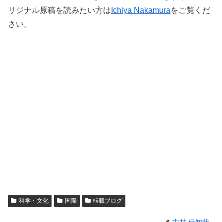
リジナル原稿を読みたい方は
Ichiya Nakamura
をご覧くだ
さい。
科学・文化
国際
転載ブログ
中村 伊知哉