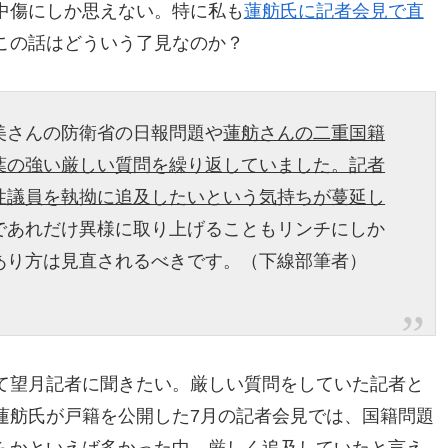
中傷にしか思えない。特に私も
蓮舫氏に記者会見で直
この話はどういう了見なのか？
美さんの防衛省の日報問題や
蓮舫さんの二重国籍
葉の強い厳しい質問を繰り返していました。記者
性議員を執拗に追及したいという気持ちが蔓延し
であれだけ異様に取り上げることもリンチにしか
あり方は見直されるべきです。（下線部筆者）
て望月記者に聞きたい。厳しい質問をしていた記者と
蓮舫氏が戸籍を公開した7月の記者会見では、国籍問題