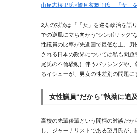
山尾志桜里氏×望月衣塑子氏 「女」を
2人の対談は『「女」を巡る政治を語
での逆風に立ち向かう“シンボリック”
性議員の比率が先進国で最低な上、男
される日本の政界については私も問題
尾氏の不倫騒動に伴うバッシングや、
るイシューが、男女の性差別の問題に
女性議員“だから”執拗に追
高校の先輩後輩という間柄の対談だか
し、ジャーナリストである望月氏が、