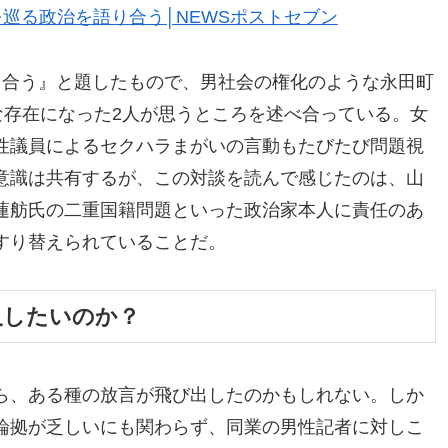
巡る政治を語り合う│NEWSポストセブン
り合う』と題したもので、男社会の権化のような永田町
な存在になった2人が思うところを述べ合っている。女
性議員によるセクハラまがいの言動もたびたび問題視
意識は共有するが、この対談を読んで感じたのは、山
蓮舫氏の二重国籍問題といった政治家本人に責任のあ
すり替えられていることだ。
及したいのか？
ら、ある種の放言が飛び出したのかもしれない。しか
論拠が乏しいにも関わらず、同業の男性記者に対しこ