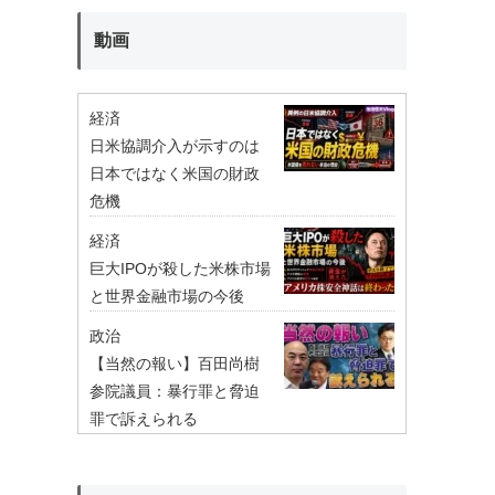
動画
経済
日米協調介入が示すのは
日本ではなく米国の財政
危機
経済
巨大IPOが殺した米株市場
と世界金融市場の今後
政治
【当然の報い】百田尚樹
参院議員：暴行罪と脅迫
罪で訴えられる