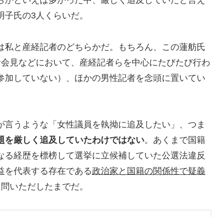
らかといえば多かった中、厳しく追及していたと言え
明子氏の3人くらいだ。
は私と産経記者のどちらかだ。もちろん、この蓮舫氏
者会見などにおいて、産経記者らを中心にたびたび行わ
参加していない）、ほかの男性記者を念頭に置いてい
が言うような「女性議員を執拗に追及したい」、つま
題を厳しく追及していたわけではない
。あくまで国籍
なる経歴を標榜して選挙に立候補していた公選法違反
益を代表する存在である
政治家と国籍の関係性で疑義
、問いただしたまでだ。