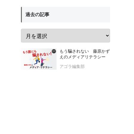
過去の記事
もう騙されない 藤原かず
えのメディアリテラシー
アゴラ編集部