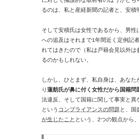
に対して擁護的な取材者のほうがどち
るのは、私と産経新聞の記者と、安積
そして安積氏は女性であるから、男性
への追及はそれまで1年間近く定例記
れてはきたので（私は戸籍会見以外は
るのかもしれない。
しかし、ひとまず、私自身は、あなた
り
蓮舫氏が鼻に付く女性だから国籍問
法違反、そして国籍に関して事実と異
という
コンプライアンスの問題
と、国
が生じたこと
という、2つの観点から