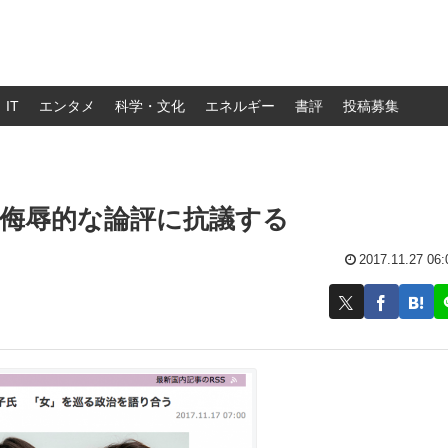
IT
エンタメ
科学・文化
エネルギー
書評
投稿募集
侮辱的な論評に抗議する
2017.11.27 06: