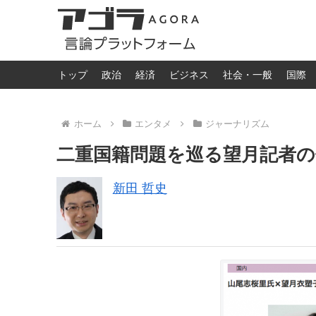
トップ
政治
経済
ビジネス
社会・一般
国際
ホーム
エンタメ
ジャーナリズム
二重国籍問題を巡る望月記者の
新田 哲史