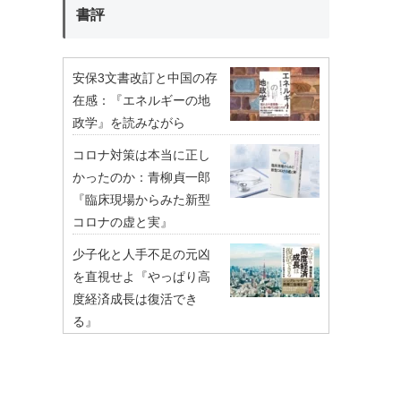
書評
安保3文書改訂と中国の存
在感：『エネルギーの地
政学』を読みながら
コロナ対策は本当に正し
かったのか：青柳貞一郎
『臨床現場からみた新型
コロナの虚と実』
少子化と人手不足の元凶
を直視せよ『やっぱり高
度経済成長は復活でき
る』