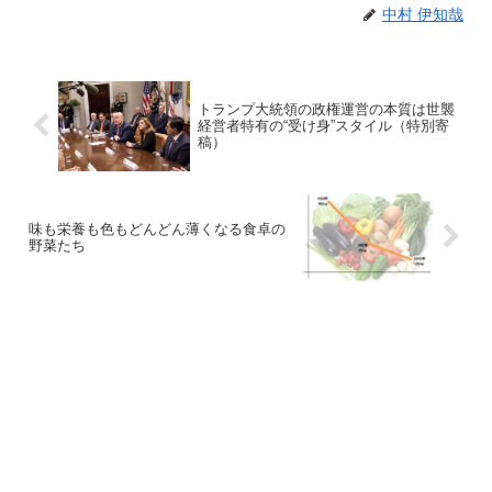
中村 伊知哉
トランプ大統領の政権運営の本質は世襲
経営者特有の“受け身”スタイル（特別寄
稿）
味も栄養も色もどんどん薄くなる食卓の
野菜たち