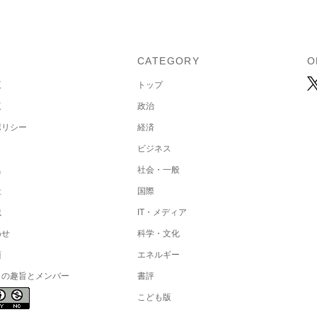
U
CATEGORY
O
覧
トップ
覧
政治
ポリシー
経済
ビジネス
集
社会・一般
社
国際
載
IT・メディア
わせ
科学・文化
項
エネルギー
トの趣旨とメンバー
書評
こども版