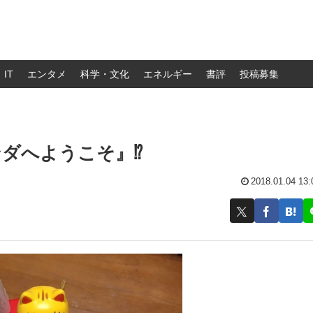
IT
エンタメ
科学・文化
エネルギー
書評
投稿募集
ダへようこそ』⁉︎
2018.01.04 13: