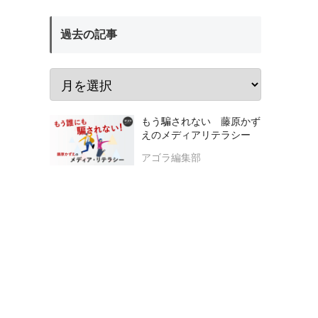
過去の記事
もう騙されない 藤原かず
えのメディアリテラシー
アゴラ編集部