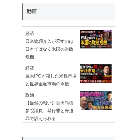
動画
経済
日米協調介入が示すのは
日本ではなく米国の財政
危機
経済
巨大IPOが殺した米株市場
と世界金融市場の今後
政治
【当然の報い】百田尚樹
参院議員：暴行罪と脅迫
罪で訴えられる