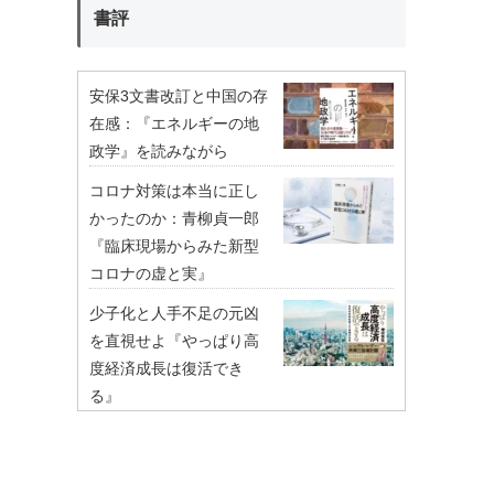
書評
安保3文書改訂と中国の存
在感：『エネルギーの地
政学』を読みながら
コロナ対策は本当に正し
かったのか：青柳貞一郎
『臨床現場からみた新型
コロナの虚と実』
少子化と人手不足の元凶
を直視せよ『やっぱり高
度経済成長は復活でき
る』