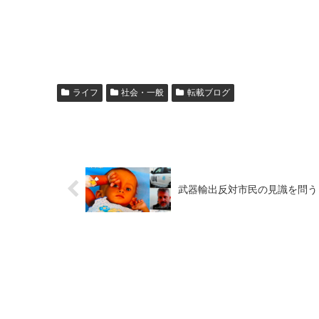
ライフ
社会・一般
転載ブログ
武器輸出反対市民の見識を問う