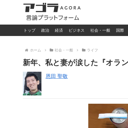
トップ
政治
経済
ビジネス
社会・一般
国際
ホーム
社会・一般
ライフ
新年、私と妻が涙した『オラン
恩田 聖敬