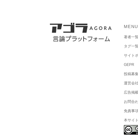
MEN
著者一
タグ一
サイト
GEPR
投稿募
運営会
広告掲
お問合
免責事
本サイ