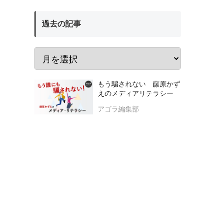
過去の記事
もう騙されない 藤原かず
えのメディアリテラシー
アゴラ編集部