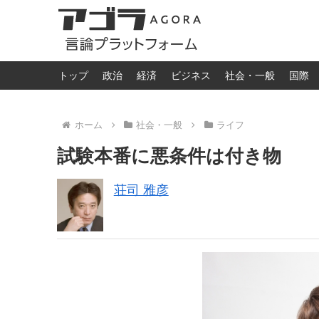
トップ
政治
経済
ビジネス
社会・一般
国際
ホーム
社会・一般
ライフ
試験本番に悪条件は付き物
荘司 雅彦