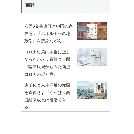
書評
安保3文書改訂と中国の存
在感：『エネルギーの地
政学』を読みながら
コロナ対策は本当に正し
かったのか：青柳貞一郎
『臨床現場からみた新型
コロナの虚と実』
少子化と人手不足の元凶
を直視せよ『やっぱり高
度経済成長は復活でき
る』