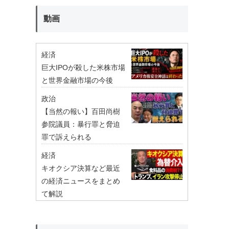
動画
経済
巨大IPOが殺した米株市場
と世界金融市場の今後
政治
【当然の報い】百田尚樹
参院議員：暴行罪と脅迫
罪で訴えられる
経済
キオクシア決算など最近
の経済ニュースをまとめ
て解説