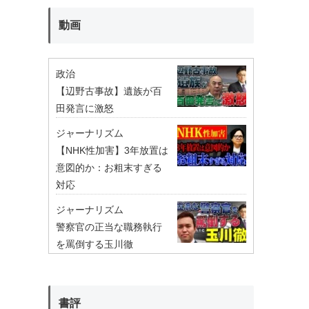
動画
政治
【辺野古事故】遺族が百
田発言に激怒
ジャーナリズム
【NHK性加害】3年放置は
意図的か：お粗末すぎる
対応
ジャーナリズム
警察官の正当な職務執行
を罵倒する玉川徹
書評