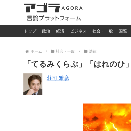
トップ
政治
経済
ビジネス
社会・一般
国際
ホーム
社会・一般
法律
「てるみくらぶ」「はれのひ
荘司 雅彦