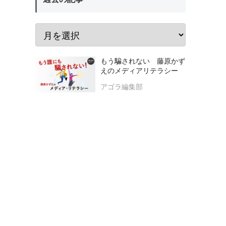
もう騙されない 藤原かず
えのメディアリテラシー
アゴラ編集部