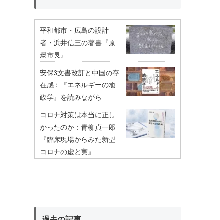
平和都市・広島の設計
者・浜井信三の著書『原
爆市長』
安保3文書改訂と中国の存
在感：『エネルギーの地
政学』を読みながら
コロナ対策は本当に正し
かったのか：青柳貞一郎
『臨床現場からみた新型
コロナの虚と実』
過去の記事