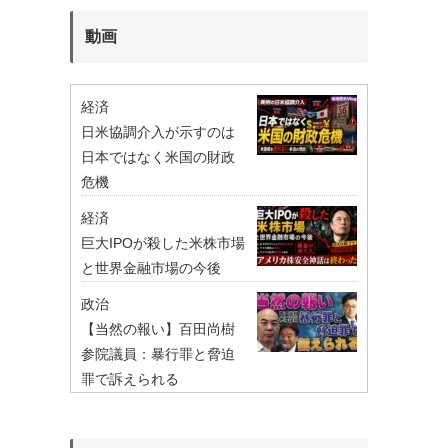
動画
経済
日米協調介入が示すのは
日本ではなく米国の財政
危機
経済
巨大IPOが殺した米株市場
と世界金融市場の今後
政治
【当然の報い】百田尚樹
参院議員：暴行罪と脅迫
罪で訴えられる