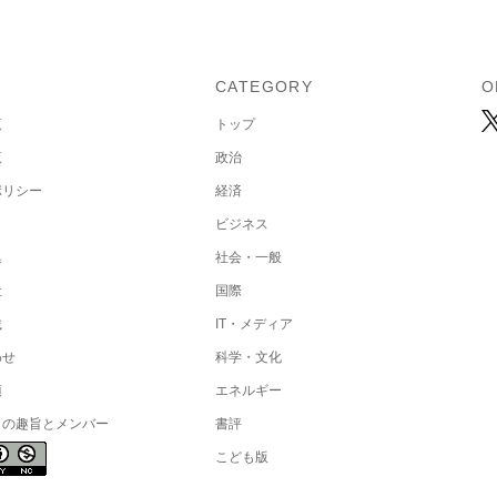
U
CATEGORY
O
覧
トップ
覧
政治
ポリシー
経済
ビジネス
集
社会・一般
社
国際
載
IT・メディア
わせ
科学・文化
項
エネルギー
トの趣旨とメンバー
書評
こども版