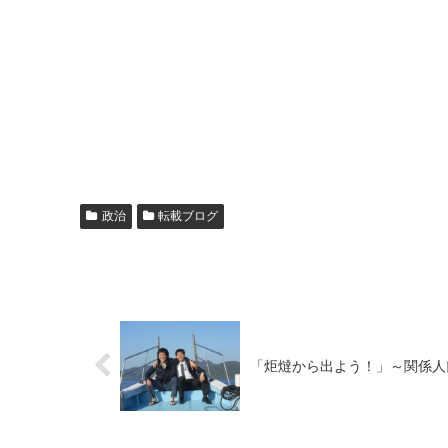
政治
転載ブログ
「炬燵から出よう！」～関係人