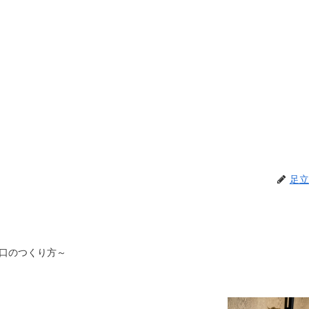
足立
口のつくり方～