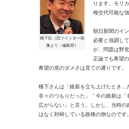
ります。モリ
権交代可能な
朝日新聞のイ
橋下氏（旧ツイッター画
必要と強調し
像より：編集部）
が、問題は野
正論でも希望
希望の党のダメさは見ての通りです。
橋下さんは「維新を立ち上げたとき…
非々のつもりだった」「今の維新は「
広がらない」と言う。しかし、当時の
はなく対峙している政権の側なのです