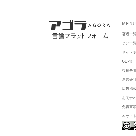
MEN
著者一
タグ一
サイト
GEPR
投稿募
運営会
広告掲
お問合
免責事
本サイ