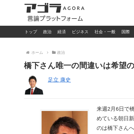
トップ
政治
経済
ビジネス
社会・一般
国際
ホーム
政治
橋下さん唯一の間違いは希望
足立 康史
来週2月6日で
めている朝日
のは橋下さん