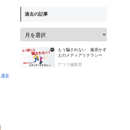
過去の記事
もう騙されない 藤原かず
えのメディアリテラシー
アゴラ編集部
 康史