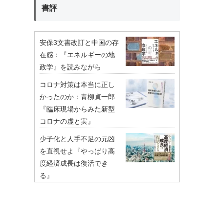
書評
安保3文書改訂と中国の存
在感：『エネルギーの地
政学』を読みながら
コロナ対策は本当に正し
かったのか：青柳貞一郎
『臨床現場からみた新型
コロナの虚と実』
少子化と人手不足の元凶
を直視せよ『やっぱり高
度経済成長は復活でき
る』