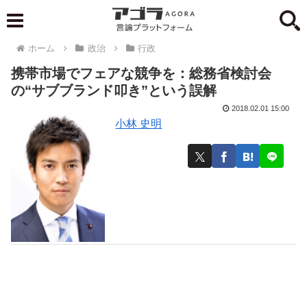
ホーム
政治
行政
携帯市場でフェアな競争を：総務省検討会
の“サブブランド叩き”という誤解
2018.02.01 15:00
小林 史明