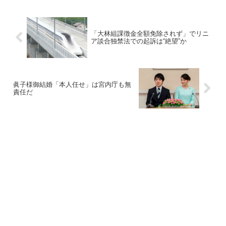
「大林組課徴金全額免除されず」でリニ
ア談合独禁法での起訴は“絶望”か
眞子様御結婚「本人任せ」は宮内庁も無
責任だ