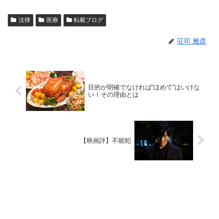
法律
医療
転載ブログ
荘司 雅彦
目的が明確でなければ“ほめて”はいけな
い！その理由とは
【映画評】不能犯