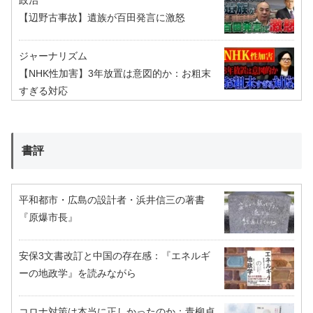
政治
【辺野古事故】遺族が百田発言に激怒
ジャーナリズム
【NHK性加害】3年放置は意図的か：お粗末
すぎる対応
書評
平和都市・広島の設計者・浜井信三の著書
『原爆市長』
安保3文書改訂と中国の存在感：『エネルギ
ーの地政学』を読みながら
コロナ対策は本当に正しかったのか：青柳貞