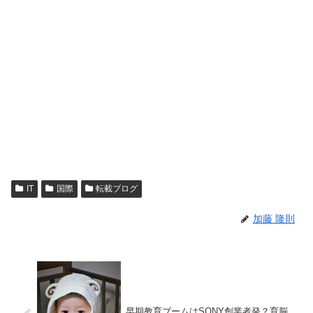
IT
国際
転載ブログ
加藤 隆則
早期教育ブームはSONY創業者発？育脳