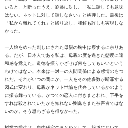
いると」と断ったうえ、劉鑫に対し、「私に話しても意味
はない。ネットに対して話しなさい」と糾弾した。最後は
「私から離れてくれ」と繰り返し、和解も許しも実現しな
かった。
一人娘をめった刺しにされた母親の胸中は察するに余りあ
る。だが、日本人である私は、母親の度を過ぎた態度に違
和感を覚えた。道徳を振りかざせば何をしてもいいという
わけではない。本来は一対一の人間関係による感情のもつ
れだ。それがいつの間にか、一人をその他多数が断罪する
図式に変わり、母親がネット世論を代弁しているかのよう
に振る舞っている。かつての恋人に付きまとわれ、下手を
すれば殺されていたかも知れない劉鑫もまた被害者ではな
いのか。そう思わざるを得なかった。
授業で学生は、自由研究のまとめとして、報道において