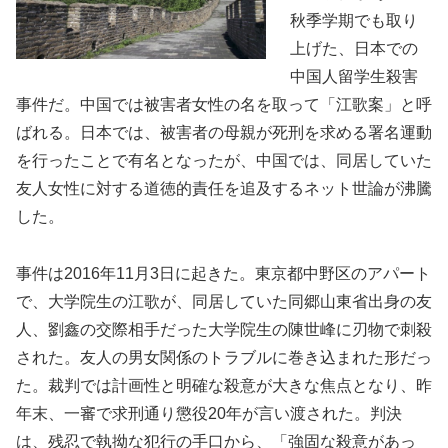
秋季学期でも取り
上げた、日本での
中国人留学生殺害
事件だ。中国では被害者女性の名を取って「江歌案」と呼
ばれる。日本では、被害者の母親が死刑を求める署名運動
を行ったことで有名となったが、中国では、同居していた
友人女性に対する道徳的責任を追及するネット世論が沸騰
した。
事件は2016年11月3日に起きた。東京都中野区のアパート
で、大学院生の江歌が、同居していた同郷山東省出身の友
人、劉鑫の交際相手だった大学院生の陳世峰に刃物で刺殺
された。友人の男女関係のトラブルに巻き込まれた形だっ
た。裁判では計画性と明確な殺意が大きな焦点となり、昨
年末、一審で求刑通り懲役20年が言い渡された。判決
は、残忍で執拗な犯行の手口から、「強固な殺意があっ