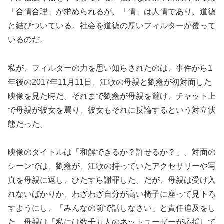
「合情合理」が求められるが、「情」は人情であり、道徳
と結びついている。社会を道徳の厚いフィルターが覆って
いるのだ。
私が、フィルターの力を思い知らされたのは、事件から1
年後の2017年11月11日、江歌の母親と劉鑫が初対面した
映像を見た時だ。それまで劉鑫が母親を避け、チャット上
で母親が彼女を罵り、彼女もそれに反論するという対立状
態だった。
映像のタイトルは「和解できるか？許せるか？」。対面の
シーンでは、劉鑫が、江歌の持っていたアクセサリーや写
真を母親に返し、ひたすら謝罪した。だが、母親は受け入
れないばかりか、わざわざ自分が高い椅子に座って見下ろ
すようにし、「みんなの前で話しなさい」と責任追及をし
た。母親は「私には数千万人のネットユーザーが応援して