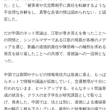
た」とし、「被害者や元交際相手に責任を転嫁するような
不合理な弁解をし、真摯な反省の情は認められない」と認
定した。
だが中国のネット世論は、江歌が巻き添えを食ったことへ
の同情と、シングルマザーである江歌の母親が各種のメデ
ィアを通じ、劉鑫の道徳的責任や陳世峰への極刑を求める
発言を繰り返したことへの共感で、道徳論への一辺倒とな
った。
中国では新聞やテレビの情報発信力は急速に衰え、もっぱ
らネットで情報や議論が拡散していく。交通整理が十分に
行われないまま、ヒートアップする。そんなネット世論形
成の状況を、クラスの女子学生が研究課題として取り上
げ、発表した。中国では、法とは別に、道徳による価値基
準が幅広く根を下ろしている。裁判など紛争解決の場では