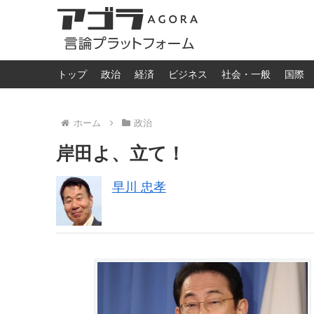
トップ
政治
経済
ビジネス
社会・一般
国際
ホーム
政治
岸田よ、立て！
早川 忠孝