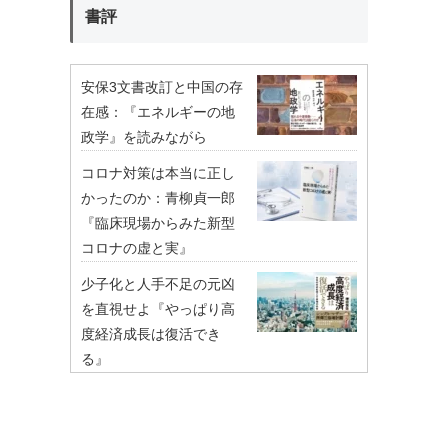
書評
安保3文書改訂と中国の存
在感：『エネルギーの地
政学』を読みながら
コロナ対策は本当に正し
かったのか：青柳貞一郎
『臨床現場からみた新型
コロナの虚と実』
少子化と人手不足の元凶
を直視せよ『やっぱり高
度経済成長は復活でき
る』