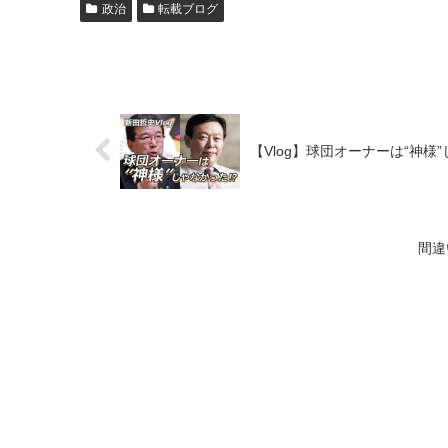
政治
転載ブログ
【Vlog】球団オーナーは“神様”
間違