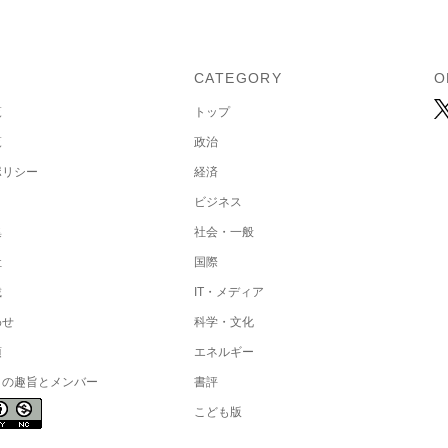
U
CATEGORY
O
覧
トップ
覧
政治
ポリシー
経済
ビジネス
集
社会・一般
社
国際
載
IT・メディア
わせ
科学・文化
項
エネルギー
トの趣旨とメンバー
書評
こども版