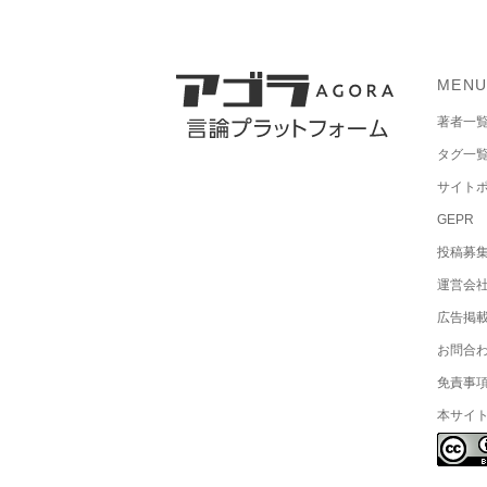
MEN
著者一
タグ一
サイト
GEPR
投稿募
運営会
広告掲
お問合
免責事
本サイ