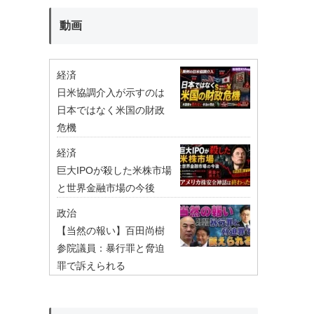
動画
経済
日米協調介入が示すのは
日本ではなく米国の財政
危機
経済
巨大IPOが殺した米株市場
と世界金融市場の今後
政治
【当然の報い】百田尚樹
参院議員：暴行罪と脅迫
罪で訴えられる