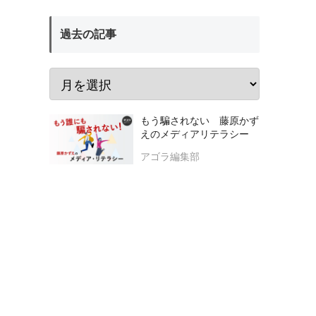
過去の記事
もう騙されない 藤原かず
えのメディアリテラシー
アゴラ編集部