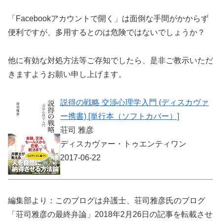
「Facebookアカウントで開く」は面倒な手間がかからず
便利ですが、多用するとのは危険ではないでしょうか？
他に有効な対処方法等ご存知でしたら、是非ご教示いただ
きますようお願い申し上げます。
説得の戦略 交渉心理学入門 (ディスカヴァ
ー携書) [単行本（ソフトカバー）]
荘司 雅彦
ディスカヴァー・トゥエンティワン
2017-06-22
編集部より：このブログは弁護士、荘司雅彦氏のブログ
「荘司雅彦の最終弁論」2018年2月26日の記事を転載させ