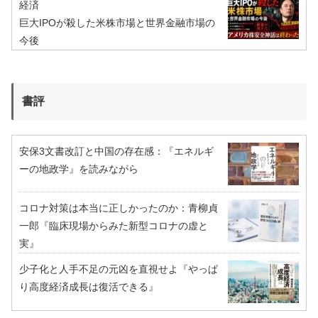
経済
巨大IPOが殺した米株市場と世界金融市場の
今後
書評
安保3文書改訂と中国の存在感：『エネルギ
ーの地政学』を読みながら
コロナ対策は本当に正しかったのか：青柳貞
一郎『臨床現場からみた新型コロナの虚と
実』
少子化と人手不足の元凶を直視せよ『やっぱ
り高度経済成長は復活できる』