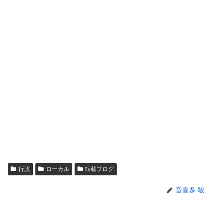
行政
ローカル
転載ブログ
音喜多 駿