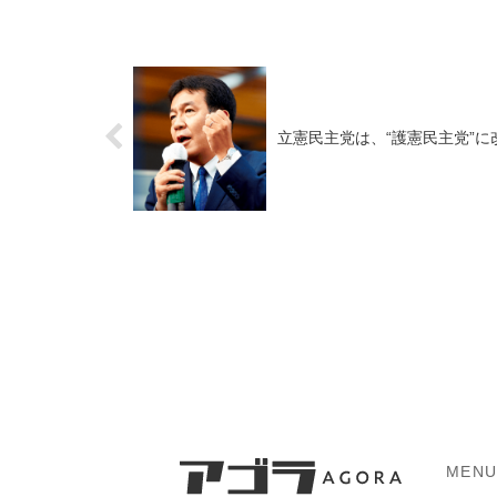
立憲民主党は、“護憲民主党”
MEN