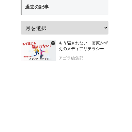
過去の記事
もう騙されない 藤原かず
えのメディアリテラシー
アゴラ編集部