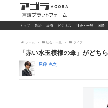
トップ
政治
経済
ビジネス
社会・一般
国際
ホーム
社会・一般
ライフ
「赤い水玉模様の傘」がどちら
尾藤 克之