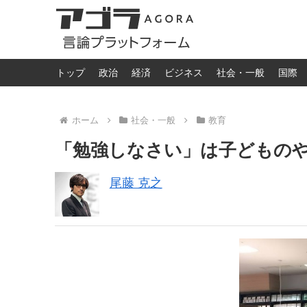
トップ
政治
経済
ビジネス
社会・一般
国際
ホーム
社会・一般
教育
「勉強しなさい」は子どもの
尾藤 克之