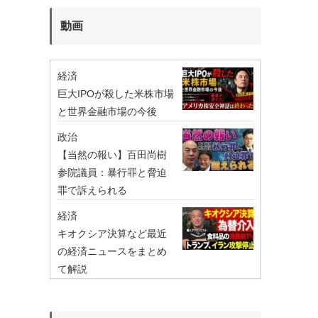
動画
経済
巨大IPOが殺した米株市場
と世界金融市場の今後
政治
【当然の報い】百田尚樹
参院議員：暴行罪と脅迫
罪で訴えられる
経済
キオクシア決算など最近
の経済ニュースをまとめ
て解説