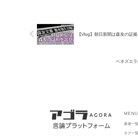
【Vlog】朝日新聞は森友の証
ベネズエラ
MEN
著者一
タグ一