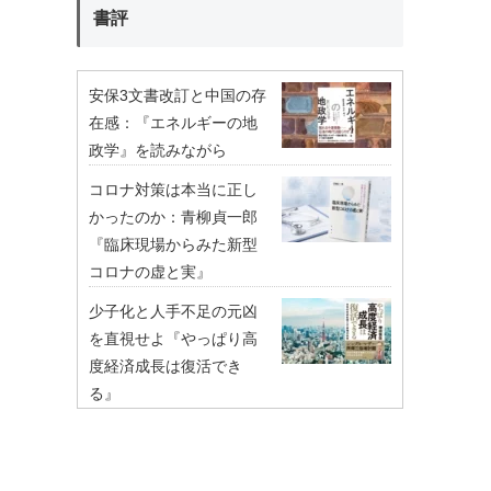
書評
安保3文書改訂と中国の存
在感：『エネルギーの地
政学』を読みながら
コロナ対策は本当に正し
かったのか：青柳貞一郎
『臨床現場からみた新型
コロナの虚と実』
少子化と人手不足の元凶
を直視せよ『やっぱり高
度経済成長は復活でき
る』