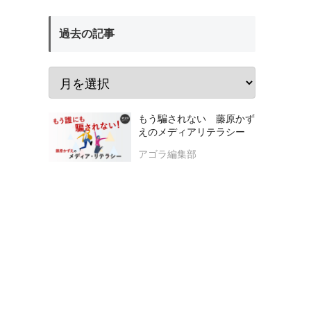
過去の記事
もう騙されない 藤原かず
えのメディアリテラシー
アゴラ編集部