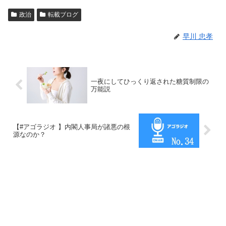
政治
転載ブログ
早川 忠孝
一夜にしてひっくり返された糖質制限の
万能説
【#アゴラジオ 】内閣人事局が諸悪の根
源なのか？