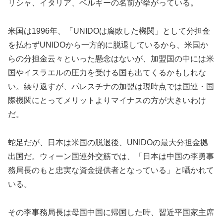
リシャ、イタリア、ベルギーの名前が挙がっている。
米国は1996年、「UNIDOは腐敗した機関」として分担金
を払わずUNIDOから一方的に脱退しているから、米国か
らの分担金云々といった懸念はないが、加盟国の中には米
国やイスラエルの圧力を受ける国も出てくるかもしれな
い。繰り返すが、パレスチナの加盟は現時点では国連・国
際機関にとってメリットよりマイナスの方が大きいわけ
だ。
蛇足だが、日本は米国の脱退後、UNIDOの最大分担金拠
出国だ。ウィーン国連外交筋では、「日本は中国の李勇事
務局長のもと忠実な資金提供者となっている」と囁かれて
いる。
その李事務局長は母国中国に帰国した時、習近平国家主席