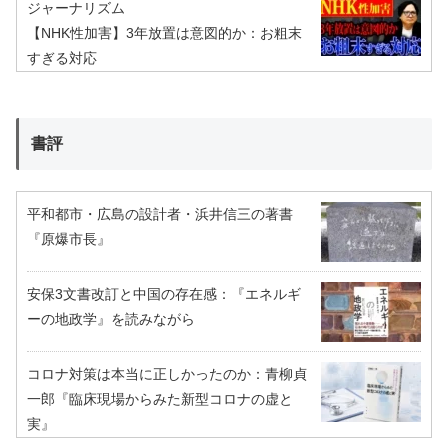
ジャーナリズム
【NHK性加害】3年放置は意図的か：お粗末
すぎる対応
書評
平和都市・広島の設計者・浜井信三の著書
『原爆市長』
安保3文書改訂と中国の存在感：『エネルギ
ーの地政学』を読みながら
コロナ対策は本当に正しかったのか：青柳貞
一郎『臨床現場からみた新型コロナの虚と
実』