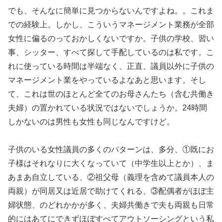
でも、そんなに簡単に見つからないんですよね。。これま
での経験上。しかし、こういうマネージメント業務が全部
女性に偏るのっておかしくないですか。子供の学校、習い
事、シッター、すべて探して手配しているのは私です。こ
れに使っている時間は半端なく、正直、議員以外に子供の
マネージメント業をやっているよなあと思います。そし
て、これは世のほとんど全てのお母さんたち（含む共働き
夫婦）の置かれている状況ではないでしょうか。24時間
しかないのは男性も女性も同じなんですけど。
子供のいる女性議員の多くのパターンは、多分、①既にお
子様はそれなりに大くなっていて（中学生以上とか）、ま
あまあ自立している、②祖父母（義理を含めて議員本人の
両親）が同居又は近居で助けてくれる、③配偶者がほぼ主
婦状態、のどれかかが多く、夫婦共働きで夫も両親も日常
的にはあてにできずほぼすべてアウトソーシングという私