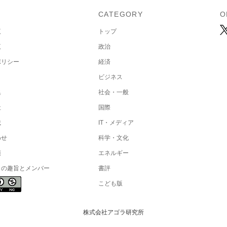
U
CATEGORY
O
覧
トップ
覧
政治
ポリシー
経済
ビジネス
集
社会・一般
社
国際
載
IT・メディア
わせ
科学・文化
項
エネルギー
トの趣旨とメンバー
書評
こども版
株式会社アゴラ研究所