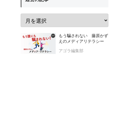
もう騙されない 藤原かず
えのメディアリテラシー
アゴラ編集部