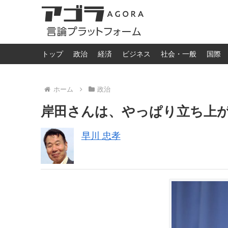
トップ
政治
経済
ビジネス
社会・一般
国際
ホーム
政治
岸田さんは、やっぱり立ち上
早川 忠孝