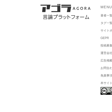
MEN
著者一
タグ一
サイト
GEPR
投稿募
運営会
広告掲
お問合
免責事
本サイ