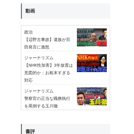
動画
政治
【辺野古事故】遺族が百
田発言に激怒
ジャーナリズム
【NHK性加害】3年放置は
意図的か：お粗末すぎる
対応
ジャーナリズム
警察官の正当な職務執行
を罵倒する玉川徹
書評