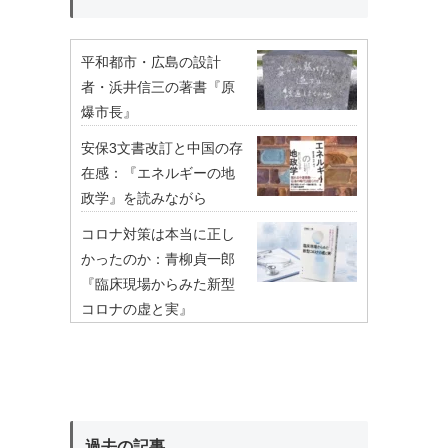
平和都市・広島の設計
者・浜井信三の著書『原
爆市長』
安保3文書改訂と中国の存
在感：『エネルギーの地
政学』を読みながら
コロナ対策は本当に正し
かったのか：青柳貞一郎
『臨床現場からみた新型
コロナの虚と実』
過去の記事