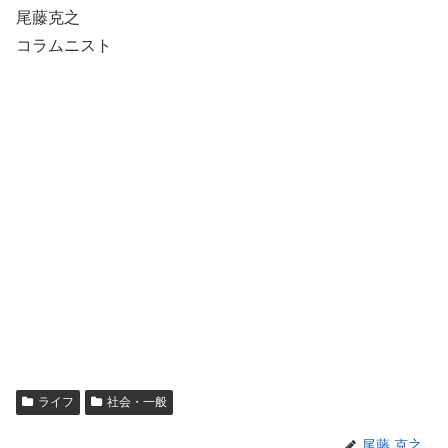
尾藤克之
コラムニスト
ライフ
社会・一般
尾藤 克之