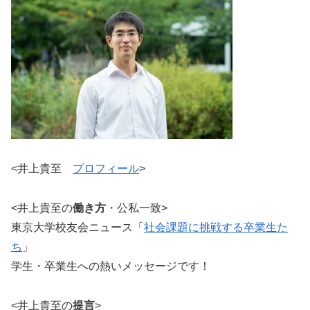
<井上貴至
プロフィール
>
<井上貴至の
働き方
・公私一致>
東京大学校友会ニュース「
社会課題に挑戦する卒業生た
ち
」
学生・卒業生への熱いメッセージです！
<井上貴至の
提言
>