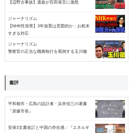
【辺野古事故】遺族が百田発言に激怒
ジャーナリズム
【NHK性加害】3年放置は意図的か：お粗末
すぎる対応
ジャーナリズム
警察官の正当な職務執行を罵倒する玉川徹
書評
平和都市・広島の設計者・浜井信三の著書
『原爆市長』
安保3文書改訂と中国の存在感：『エネルギ