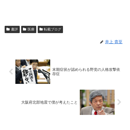
書評
医療
転載ブログ
井上 貴至
末期症状が認められる野党の人格攻撃依
存症
大阪府北部地震で僕が考えたこと