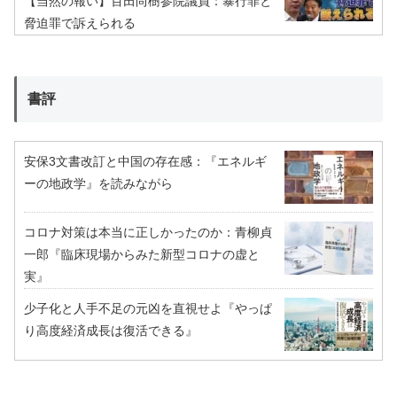
【当然の報い】百田尚樹参院議員：暴行罪と
脅迫罪で訴えられる
書評
安保3文書改訂と中国の存在感：『エネルギ
ーの地政学』を読みながら
コロナ対策は本当に正しかったのか：青柳貞
一郎『臨床現場からみた新型コロナの虚と
実』
少子化と人手不足の元凶を直視せよ『やっぱ
り高度経済成長は復活できる』