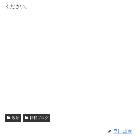
ください。
政治
転載ブログ
早川 忠孝