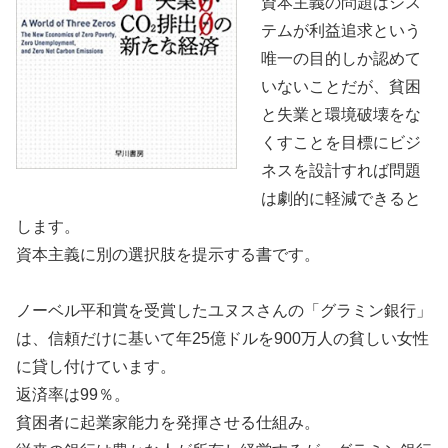
資本主義の問題はシス
テムが利益追求という
唯一の目的しか認めて
いないことだが、貧困
と失業と環境破壊をな
くすことを目標にビジ
ネスを設計すれば問題
は劇的に軽減できると
します。
資本主義に別の選択肢を提示する書です。
ノーベル平和賞を受賞したユヌスさんの「グラミン銀行」
は、信頼だけに基いて年25億ドルを900万人の貧しい女性
に貸し付けています。
返済率は99％。
貧困者に起業家能力を発揮させる仕組み。