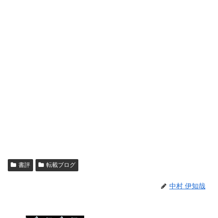
書評
転載ブログ
中村 伊知哉