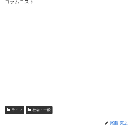
コラムニスト
ライフ
社会・一般
尾藤 克之