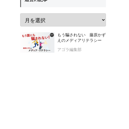
もう騙されない 藤原かず
えのメディアリテラシー
アゴラ編集部