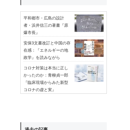
平和都市・広島の設計
者・浜井信三の著書『原
爆市長』
安保3文書改訂と中国の存
在感：『エネルギーの地
政学』を読みながら
コロナ対策は本当に正し
かったのか：青柳貞一郎
『臨床現場からみた新型
コロナの虚と実』
過去の記事