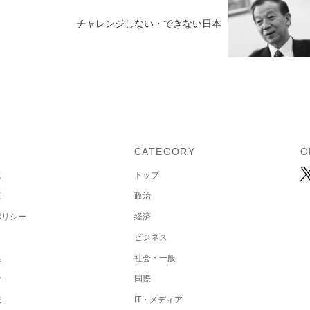
チャレンジしない・できない日本
U
CATEGORY
O
覧
トップ
覧
政治
ポリシー
経済
ビジネス
集
社会・一般
社
国際
載
IT・メディア