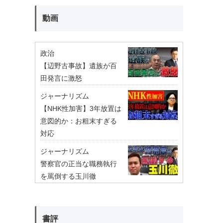
動画
政治
【辺野古事故】遺族が百
田発言に激怒
ジャーナリズム
【NHK性加害】3年放置は
意図的か：お粗末すぎる
対応
ジャーナリズム
警察官の正当な職務執行
を罵倒する玉川徹
書評