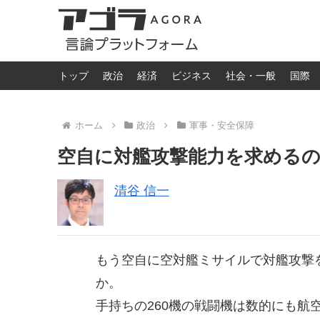
トップ
政治
経済
ビジネス
社会・一般
国際
ホーム
政治
軍事・安全保障
空自に対艦攻撃能力を求める
清谷 信一
もう空自に空対艦ミサイルで対艦攻撃
か。
手持ちの260機の戦闘機は数的にも航