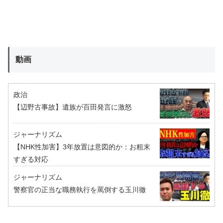
動画
政治
【辺野古事故】遺族が百田発言に激怒
ジャーナリズム
【NHK性加害】3年放置は意図的か：お粗末
すぎる対応
ジャーナリズム
警察官の正当な職務執行を罵倒する玉川徹