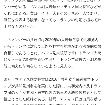
トランプ大統領は閣僚の中で軽々しく批判を口にしないメ
ンバーがいる。ペンス副大統領やマティス国防長官などが
それにあたる。実はヘイリー氏もそのうちの一人であり、
辞任を公表する段階になってもトランプの対応は極めて紳
士的なものだった。
このメンバーの共通点は2020年の大統領選挙で共和党内
からトランプに対して反旗を翻す可能性がある潜在的な競
合相手であることだ。ペンス副大統領は常にトランプ大統
領から一定の距離を置いており、トランプ政権の不測の事
態に備えた準備をしているように見える。
また、マティス国防長官は2016年共和党予備選挙でトラ
ンプが共和党指名を確実にした際に、共和党内の反トラン
プ派の人々が共和・民主以外の第三の大統領候補者として
担ごうとした経緯がある。結局、マティス氏は出馬を断っ