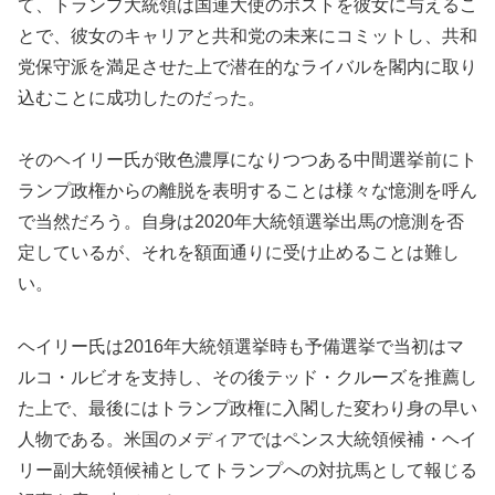
て、トランプ大統領は国連大使のポストを彼女に与えるこ
とで、彼女のキャリアと共和党の未来にコミットし、共和
党保守派を満足させた上で潜在的なライバルを閣内に取り
込むことに成功したのだった。
そのヘイリー氏が敗色濃厚になりつつある中間選挙前にト
ランプ政権からの離脱を表明することは様々な憶測を呼ん
で当然だろう。自身は2020年大統領選挙出馬の憶測を否
定しているが、それを額面通りに受け止めることは難し
い。
ヘイリー氏は2016年大統領選挙時も予備選挙で当初はマ
ルコ・ルビオを支持し、その後テッド・クルーズを推薦し
た上で、最後にはトランプ政権に入閣した変わり身の早い
人物である。米国のメディアではペンス大統領候補・ヘイ
リー副大統領候補としてトランプへの対抗馬として報じる