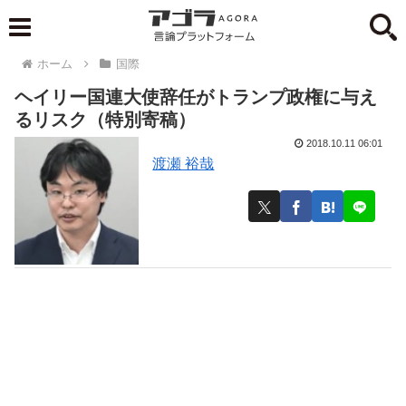
ホーム
国際
ヘイリー国連大使辞任がトランプ政権に与え
るリスク（特別寄稿）
2018.10.11 06:01
渡瀬 裕哉