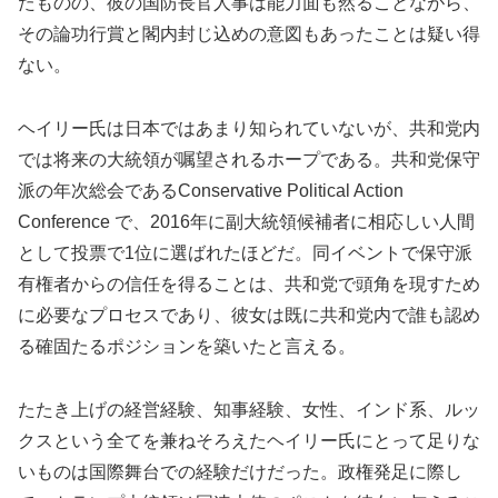
たものの、彼の国防長官人事は能力面も然ることながら、
その論功行賞と閣内封じ込めの意図もあったことは疑い得
ない。
ヘイリー氏は日本ではあまり知られていないが、共和党内
では将来の大統領が嘱望されるホープである。共和党保守
派の年次総会であるConservative Political Action
Conference で、2016年に副大統領候補者に相応しい人間
として投票で1位に選ばれたほどだ。同イベントで保守派
有権者からの信任を得ることは、共和党で頭角を現すため
に必要なプロセスであり、彼女は既に共和党内で誰も認め
る確固たるポジションを築いたと言える。
たたき上げの経営経験、知事経験、女性、インド系、ルッ
クスという全てを兼ねそろえたヘイリー氏にとって足りな
いものは国際舞台での経験だけだった。政権発足に際し