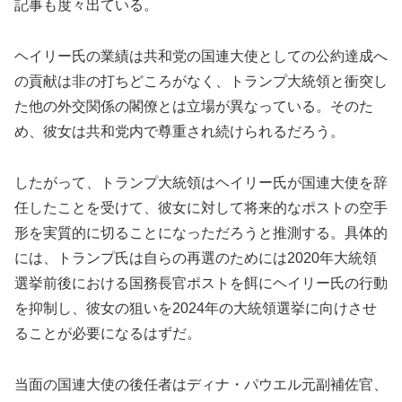
記事も度々出ている。
ヘイリー氏の業績は共和党の国連大使としての公約達成へ
の貢献は非の打ちどころがなく、トランプ大統領と衝突し
た他の外交関係の閣僚とは立場が異なっている。そのた
め、彼女は共和党内で尊重され続けられるだろう。
したがって、トランプ大統領はヘイリー氏が国連大使を辞
任したことを受けて、彼女に対して将来的なポストの空手
形を実質的に切ることになっただろうと推測する。具体的
には、トランプ氏は自らの再選のためには2020年大統領
選挙前後における国務長官ポストを餌にヘイリー氏の行動
を抑制し、彼女の狙いを2024年の大統領選挙に向けさせ
ることが必要になるはずだ。
当面の国連大使の後任者はディナ・パウエル元副補佐官、