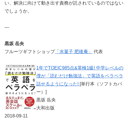
い、解決に向けて動き出す責務が託されているのではない
でしょうか。
—
黒坂 岳央
フルーツギフトショップ
「水菓子 肥後庵」
代表
1年でTOEIC985点&英検1級! 中学レベルの
僕が「読むだけ勉強法」で英語をペラペラ
話せるようになった!
[単行本（ソフトカバ
ー）]
黒坂 岳央
大和出版
2018-09-11