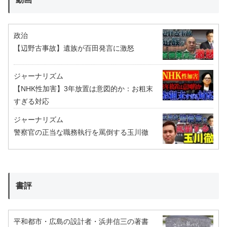
政治
【辺野古事故】遺族が百田発言に激怒
ジャーナリズム
【NHK性加害】3年放置は意図的か：お粗末
すぎる対応
ジャーナリズム
警察官の正当な職務執行を罵倒する玉川徹
書評
平和都市・広島の設計者・浜井信三の著書