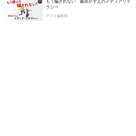
もう騙されない 藤原かずえのメディアリテ
ラシー
アゴラ編集部