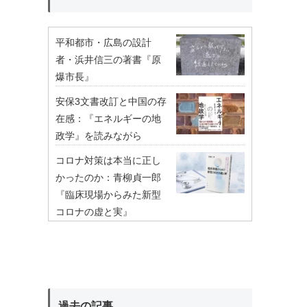
平和都市・広島の設計
者・浜井信三の著書『原
爆市長』
安保3文書改訂と中国の存
在感：『エネルギーの地
政学』を読みながら
コロナ対策は本当に正し
かったのか：青柳貞一郎
『臨床現場からみた新型
コロナの虚と実』
過去の記事