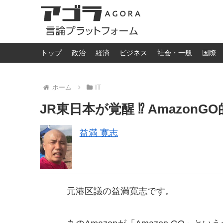
トップ
政治
経済
ビジネス
社会・一般
国際
ホーム
IT
JR東日本が覚醒 ⁉︎ Amazo
益満 寛志
元港区議の益満寛志です。