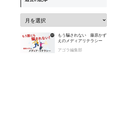
もう騙されない 藤原かず
えのメディアリテラシー
アゴラ編集部