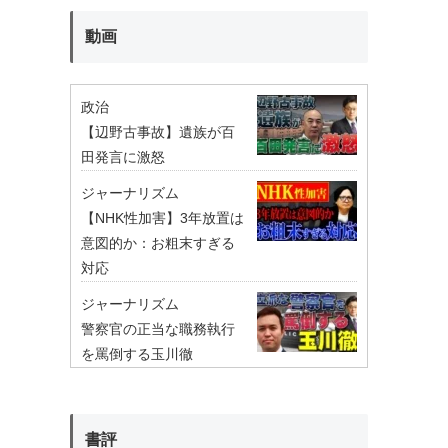
動画
政治
【辺野古事故】遺族が百
田発言に激怒
ジャーナリズム
【NHK性加害】3年放置は
意図的か：お粗末すぎる
対応
ジャーナリズム
警察官の正当な職務執行
を罵倒する玉川徹
書評