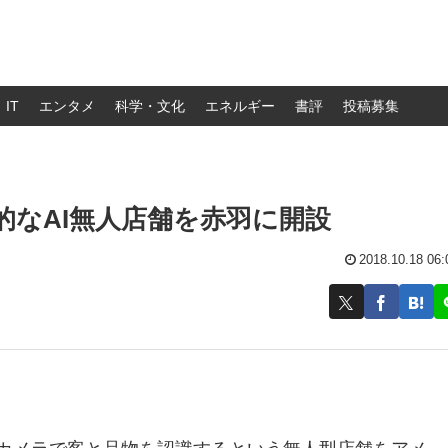
IT
エンタメ
科学・文化
エネルギー
書評
投稿募集
nGO的なAI無人店舗を赤羽に開設
2018.10.18 06: