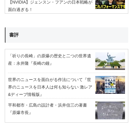
【NVIDIA】ジェンスン・フアンの日本戦略が
面白過ぎる！
書評
「祈りの長崎」の原爆の歴史と二つの世界遺
産：永井隆『長崎の鐘』
世界のニュースを面白がる作法について『世
界のニュースを日本人は何も知らない 激レア
&ディープ情報版』
平和都市・広島の設計者・浜井信三の著書
『原爆市長』