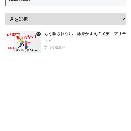
もう騙されない 藤原かずえのメディアリテ
ラシー
アゴラ編集部