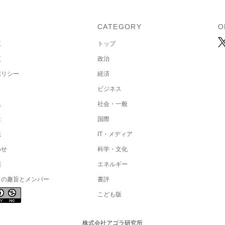
U
CATEGORY
O
覧
トップ
覧
政治
ポリシー
経済
ビジネス
集
社会・一般
社
国際
載
IT・メディア
わせ
科学・文化
項
エネルギー
トの趣旨とメンバー
書評
こども版
株式会社アゴラ研究所