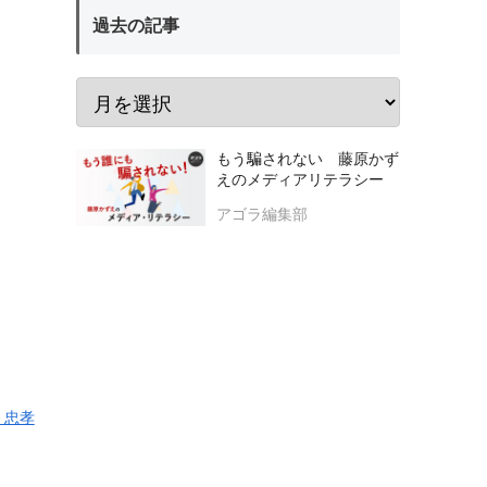
過去の記事
もう騙されない 藤原かず
えのメディアリテラシー
アゴラ編集部
 忠孝