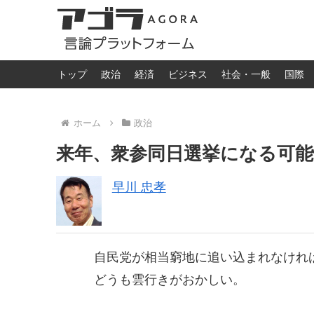
トップ
政治
経済
ビジネス
社会・一般
国際
ホーム
政治
来年、衆参同日選挙になる可
早川 忠孝
自民党が相当窮地に追い込まれなけれ
どうも雲行きがおかしい。