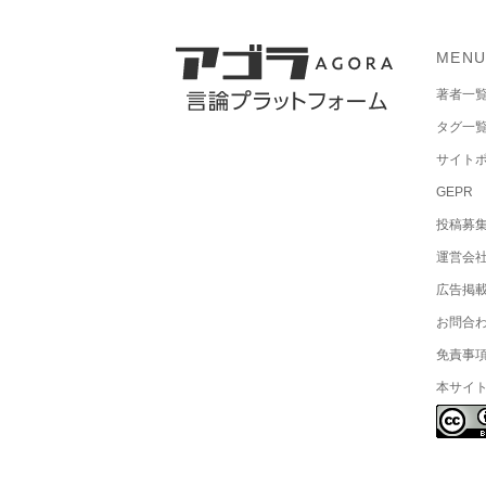
MEN
著者一
タグ一
サイト
GEPR
投稿募
運営会
広告掲
お問合
免責事
本サイ