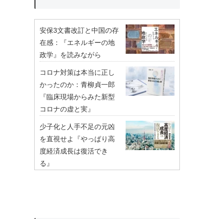
安保3文書改訂と中国の存
在感：『エネルギーの地
政学』を読みながら
コロナ対策は本当に正し
かったのか：青柳貞一郎
『臨床現場からみた新型
コロナの虚と実』
少子化と人手不足の元凶
を直視せよ『やっぱり高
度経済成長は復活でき
る』