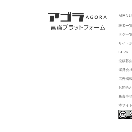
MEN
著者一
タグ一
サイト
GEPR
投稿募
運営会
広告掲
お問合
免責事
本サイ