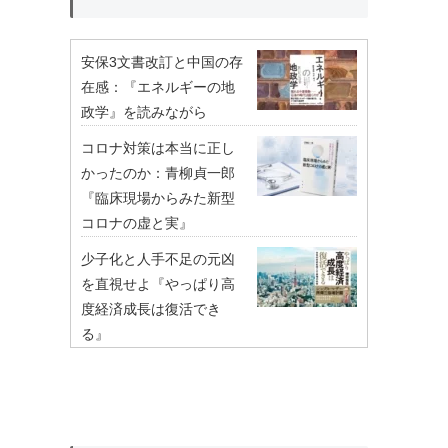
安保3文書改訂と中国の存
在感：『エネルギーの地
政学』を読みながら
コロナ対策は本当に正し
かったのか：青柳貞一郎
『臨床現場からみた新型
コロナの虚と実』
少子化と人手不足の元凶
を直視せよ『やっぱり高
度経済成長は復活でき
る』