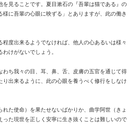
他を見ることです。夏目漱石の『吾輩は猫である』の
る様に吾輩の心眼に映ずる」とありますが、此の働き
る程度出来るようでなければ、他人の心あるいは様々
るわけがないでしょう。
なわち我々の目、耳、鼻、舌、皮膚の五官を通じて得
たり出来るように、此の心眼を養うべく修行をしなけ
られた使命）を果たせないばかりか、曲学阿世（きょ
えった現世を正しく安寧に生き抜くことは難しいので