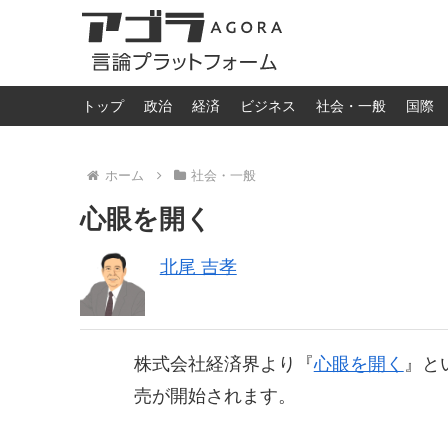
トップ
政治
経済
ビジネス
社会・一般
国際
ホーム
社会・一般
心眼を開く
北尾 吉孝
株式会社経済界より『
心眼を開く
』と
売が開始されます。