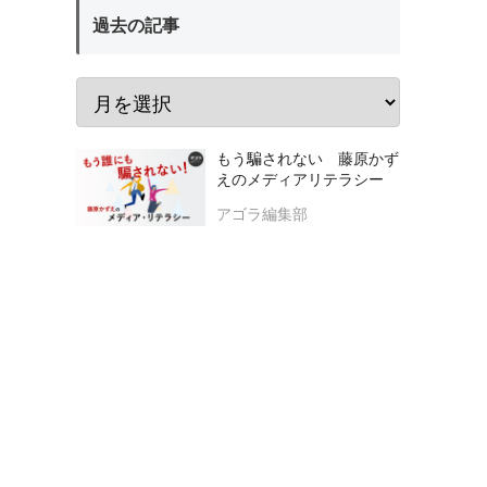
過去の記事
もう騙されない 藤原かず
えのメディアリテラシー
アゴラ編集部