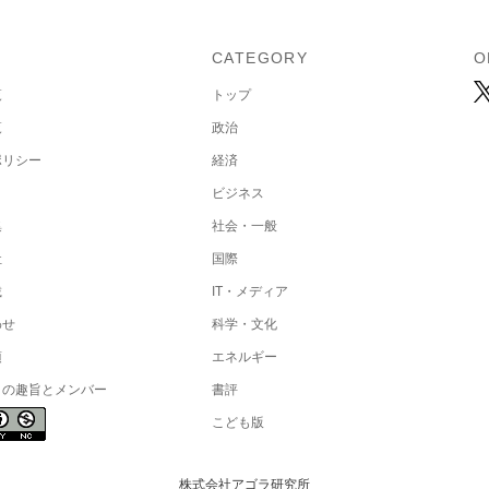
U
CATEGORY
O
覧
トップ
覧
政治
ポリシー
経済
ビジネス
集
社会・一般
社
国際
載
IT・メディア
わせ
科学・文化
項
エネルギー
トの趣旨とメンバー
書評
こども版
株式会社アゴラ研究所