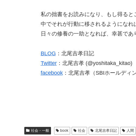
私の拙書をお読みになり、もし得ると
中でそれが行動に移されるようになれ
日々の修養の一助となれば、幸甚であ
BLOG
：北尾吉孝日記
Twitter
：北尾吉孝 (@yoshitaka_kitao)
facebook
：北尾吉孝（SBIホールディ
社会・一般
book
社会
北尾吉孝日記
人間