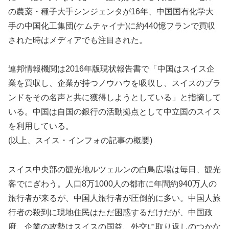
の農薬・種子大手シンジェンタが16年、中国国有化学大
手の中国化工集団(ケムチャイナ)に約440憶フランで買収
された時はメディアでも注目された。
連邦情報機関は2016年版現状報告書で「中国はスイス企
業を買収し、企業が持つノウハウを吸収し、スイスのブラ
ンドをその名声と共に獲得しようとしている」と指摘して
いる。中国は自国の銀行の活動拠点として中立国のスイス
を利用している。
(以上、スイス・インフォの記事の概要)
スイス中央部の観光地ルツェルンの白鳥広場は毎日、観光
客でにぎわう。人口8万1000人の都市に年間約940万人の
旅行者が来るが、中国人旅行者が圧倒的に多い。中国人旅
行者の殺到に現地住民はただ困惑するだけだが、中国政
府、企業の攻勢はスイスの国益、外交に取り返しのつかな