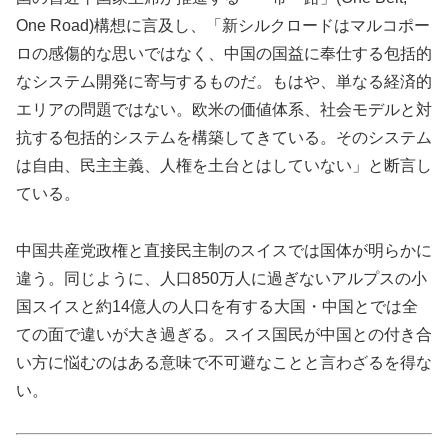
One Road)構想に言及し、「新シルクロードはマルコポー
ロの感傷的な思いではなく、中国の国益に奉仕する包括的
なシステム開発に寄与するものだ。もはや、単なる経済的
エリアの問題ではない。欧米の価値体系、社会モデルと対
抗する包括的システムを構築してきている。そのシステム
は自由、民主主義、人権を土台とはしていない」と断言し
ている。
中国共産党政権と直接民主制のスイスでは国体が明らかに
違う。同じように、人口850万人に過ぎないアルプスの小
国スイスと約14億人の人口を有する大国・中国とでは全
ての面で違いが大き過ぎる。スイス国民が中国との付き合
い方に悩むのはある意味で不可避なことと言わざるを得な
い。