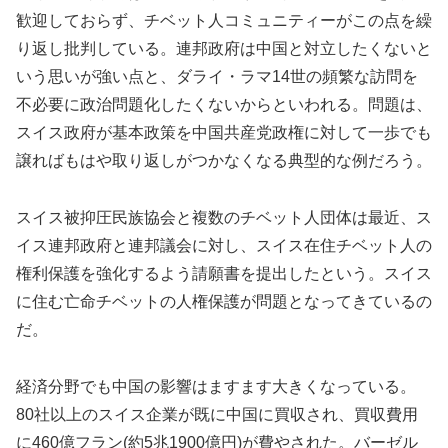
歓迎しておらず、チベット人コミュニティーがこの点を繰
り返し批判している。連邦政府は中国と対立したくないと
いう思いが強い点と、ダライ・ラマ14世の頻繁な訪問を
不必要に政治問題化したくないからといわれる。問題は、
スイス政府が基本政策を中国共産党政権に対して一歩でも
譲ればもはや取り返しがつかなくなる典型的な例だろう。
スイス被抑圧民族協会と複数のチベット人団体は最近、ス
イス連邦政府と連邦議会に対し、スイス在住チベット人の
権利保護を強化するよう請願書を提出したという。スイス
に住む亡命チベットの人権保護が問題となってきているの
だ。
経済分野でも中国の影響はますます大きくなっている。
80社以上のスイス企業が既に中国に買収され、買収費用
に460億フラン(約5兆1900億円)が費やされた。バーゼル