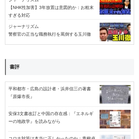
【NHK性加害】3年放置は意図的か：お粗末
すぎる対応
ジャーナリズム
警察官の正当な職務執行を罵倒する玉川徹
書評
平和都市・広島の設計者・浜井信三の著書
『原爆市長』
安保3文書改訂と中国の存在感：『エネルギ
ーの地政学』を読みながら
コロナ対策は本当に正しかったのか：青柳貞