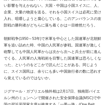
い影響を与えかねない。大国・中国は小国スイスに、人、
企業、大量の物資を送る。それを小国スイスは必死に受け
入れ、咀嚼しようと腐心している。このアンバランスの攻
防戦の勝利者がどちらに落ち着くかは一目瞭然だろう。
朝鮮戦争(1950～53年)で米軍を中心とした国連軍が北朝鮮
軍を追い詰めた時、中国の人民軍が参戦。国連軍が激しく
砲撃しても中国人民軍からは次から次へと兵士が前に進ん
でくる。人民軍の人海戦術を目撃した国連軍は恐ろしくな
った、というのをどこかで読んだことがある。同じよう
に、スイス国民は、余りにも多い中国旅行者の数に恐れす
ら覚えているのではないか。
ジグマール・ガブリエル独外相は2月17日、独南部バイエ
ルン州のミュンヘンで開催された安全保障会議(MSC)で中
国の習近平国家主席が推進する「一帯一路」(One Belt,