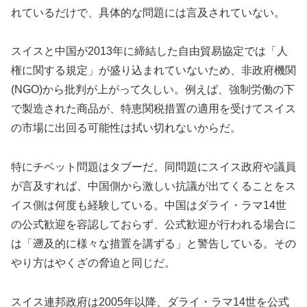
れているだけで、具体的な問題には言及されていない。
スイスと中国が2013年に締結した自由貿易協定では「人
権に関する規定」が盛り込まれていないため、非政府機関
(NGO)から批判が上がって久しい。例えば、強制労働の下
で製造された商品が、特恵関税措置の適用を受けてスイス
の市場に出回る可能性は拭い切れないからだ。
特にチベット問題はタブーだ。同問題にスイス政府や議員
が言及すれば、中国側から激しい抗議が出てくることをス
イス側は何度も経験している。中国はダライ・ラマ14世
の公式歓迎を容認しておらず、公式歓迎が行われる場合に
は「遡及的に様々な措置を講ずる」と警告している。その
やり方はやくざの脅迫と同じだ。
スイス連邦政府は2005年以降、ダライ・ラマ14世を公式