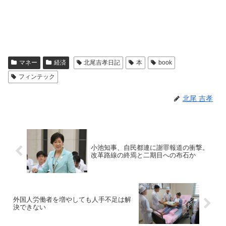
マネー
経済
北尾吉孝日記
本
book
フィンテック
北尾 吉孝
小池知事、自民都連に謝罪報道の衝撃。
改革路線の終焉と二期目への布石か
外国人労働者を増やしても人手不足は解
決できない