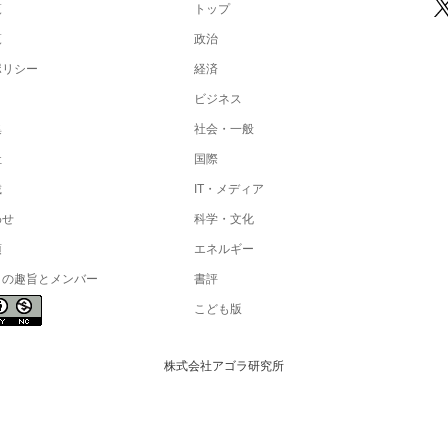
覧
トップ
覧
政治
ポリシー
経済
ビジネス
集
社会・一般
社
国際
載
IT・メディア
わせ
科学・文化
項
エネルギー
トの趣旨とメンバー
書評
こども版
株式会社アゴラ研究所