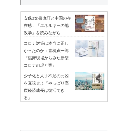
安保3文書改訂と中国の存
在感：『エネルギーの地
政学』を読みながら
コロナ対策は本当に正し
かったのか：青柳貞一郎
『臨床現場からみた新型
コロナの虚と実』
少子化と人手不足の元凶
を直視せよ『やっぱり高
度経済成長は復活でき
る』