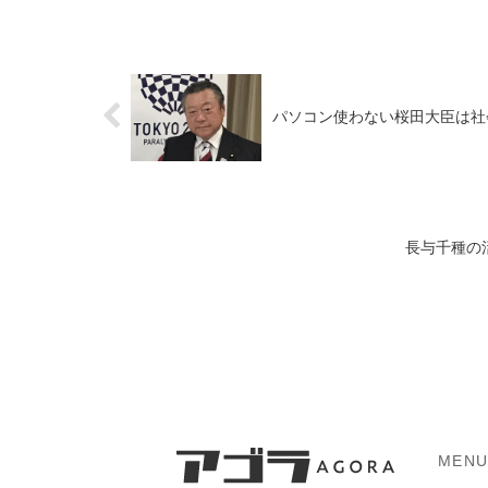
パソコン使わない桜田大臣は社
長与千種の
MEN