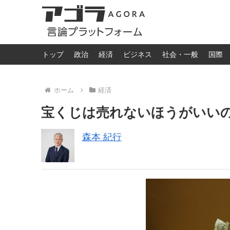
トップ
政治
経済
ビジネス
社会・一般
国際
ホーム
経済
宝くじは売れないほうがいい
森本 紀行