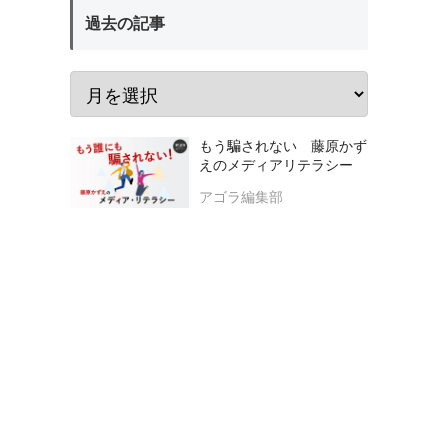
過去の記事
もう騙されない 藤原かず
えのメディアリテラシー
アゴラ編集部