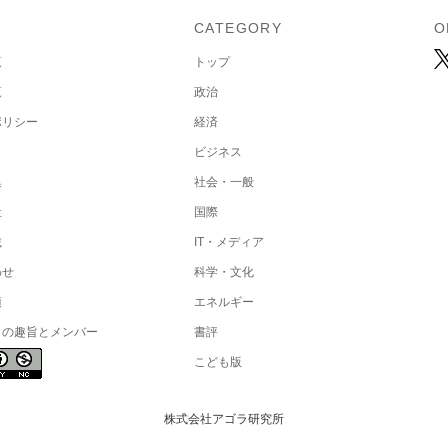
U
CATEGORY
O
覧
トップ
覧
政治
ポリシー
経済
ビジネス
集
社会・一般
社
国際
載
IT・メディア
わせ
科学・文化
項
エネルギー
トの趣旨とメンバー
書評
こども版
株式会社アゴラ研究所