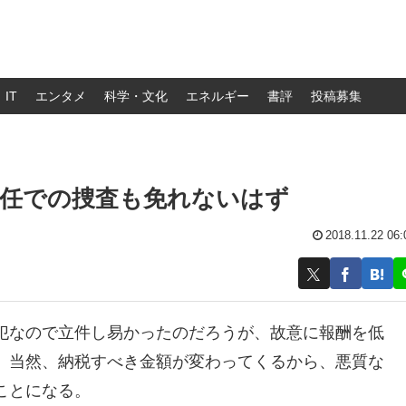
IT
エンタメ
科学・文化
エネルギー
書評
投稿募集
背任での捜査も免れないはず
2018.11.22 06:
犯なので立件し易かったのだろうが、故意に報酬を低
、当然、納税すべき金額が変わってくるから、悪質な
ことになる。