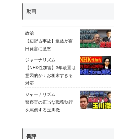
動画
政治
【辺野古事故】遺族が百
田発言に激怒
ジャーナリズム
【NHK性加害】3年放置は
意図的か：お粗末すぎる
対応
ジャーナリズム
警察官の正当な職務執行
を罵倒する玉川徹
書評