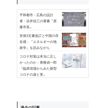
平和都市・広島の設計
者・浜井信三の著書『原
爆市長』
安保3文書改訂と中国の存
在感：『エネルギーの地
政学』を読みながら
コロナ対策は本当に正し
かったのか：青柳貞一郎
『臨床現場からみた新型
コロナの虚と実』
過去の記事