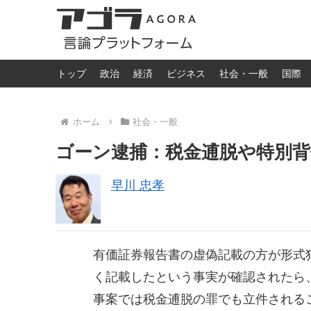
トップ
政治
経済
ビジネス
社会・一般
国際
ホーム
社会・一般
ゴーン逮捕：税金逋脱や特別
早川 忠孝
有価証券報告書の虚偽記載の方が形式
く記載したという事実が確認されたら
事案では税金逋脱の罪でも立件される