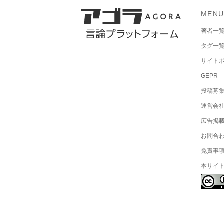
MEN
著者一
タグ一
サイト
GEPR
投稿募
運営会
広告掲
お問合
免責事
本サイ