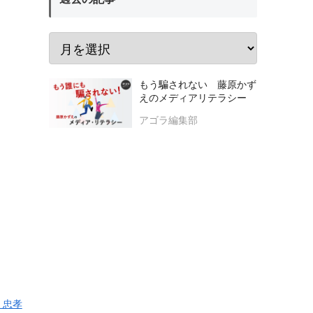
もう騙されない 藤原かず
えのメディアリテラシー
アゴラ編集部
 忠孝