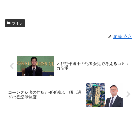
ライフ
尾藤 克之
大谷翔平選手の記者会見で考えるコミュ
力偏重
ゴーン容疑者の住所がダダ洩れ！晒し過
ぎの登記簿制度