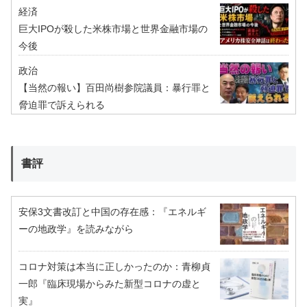
経済
巨大IPOが殺した米株市場と世界金融市場の
今後
政治
【当然の報い】百田尚樹参院議員：暴行罪と
脅迫罪で訴えられる
書評
安保3文書改訂と中国の存在感：『エネルギ
ーの地政学』を読みながら
コロナ対策は本当に正しかったのか：青柳貞
一郎『臨床現場からみた新型コロナの虚と
実』