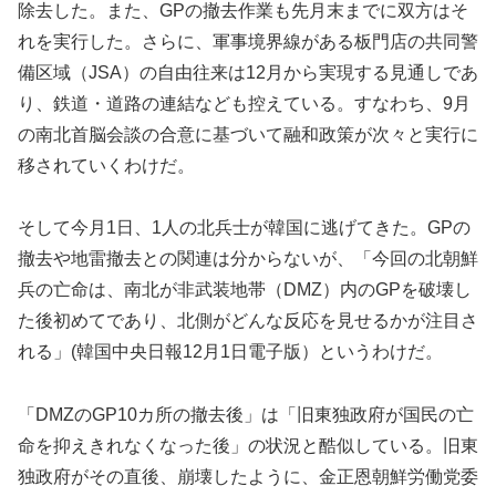
除去した。また、GPの撤去作業も先月末までに双方はそ
れを実行した。さらに、軍事境界線がある板門店の共同警
備区域（JSA）の自由往来は12月から実現する見通しであ
り、鉄道・道路の連結なども控えている。すなわち、9月
の南北首脳会談の合意に基づいて融和政策が次々と実行に
移されていくわけだ。
そして今月1日、1人の北兵士が韓国に逃げてきた。GPの
撤去や地雷撤去との関連は分からないが、「今回の北朝鮮
兵の亡命は、南北が非武装地帯（DMZ）内のGPを破壊し
た後初めてであり、北側がどんな反応を見せるかが注目さ
れる」(韓国中央日報12月1日電子版）というわけだ。
「DMZのGP10カ所の撤去後」は「旧東独政府が国民の亡
命を抑えきれなくなった後」の状況と酷似している。旧東
独政府がその直後、崩壊したように、金正恩朝鮮労働党委