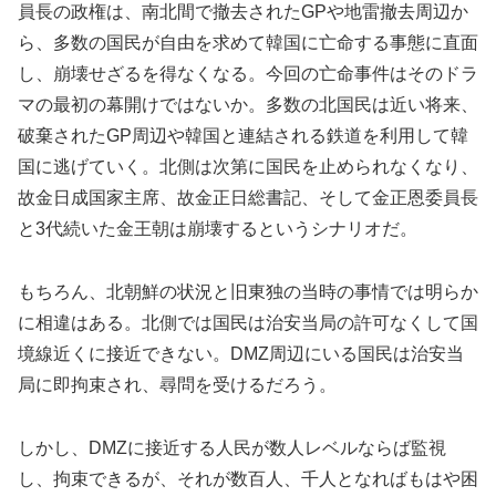
員長の政権は、南北間で撤去されたGPや地雷撤去周辺か
ら、多数の国民が自由を求めて韓国に亡命する事態に直面
し、崩壊せざるを得なくなる。今回の亡命事件はそのドラ
マの最初の幕開けではないか。多数の北国民は近い将来、
破棄されたGP周辺や韓国と連結される鉄道を利用して韓
国に逃げていく。北側は次第に国民を止められなくなり、
故金日成国家主席、故金正日総書記、そして金正恩委員長
と3代続いた金王朝は崩壊するというシナリオだ。
もちろん、北朝鮮の状況と旧東独の当時の事情では明らか
に相違はある。北側では国民は治安当局の許可なくして国
境線近くに接近できない。DMZ周辺にいる国民は治安当
局に即拘束され、尋問を受けるだろう。
しかし、DMZに接近する人民が数人レベルならば監視
し、拘束できるが、それが数百人、千人となればもはや困