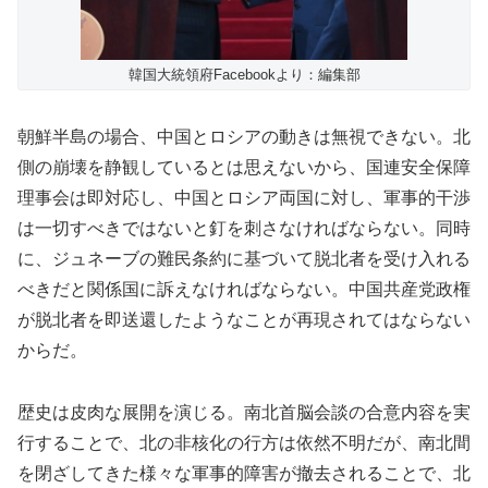
韓国大統領府Facebookより：編集部
朝鮮半島の場合、中国とロシアの動きは無視できない。北
側の崩壊を静観しているとは思えないから、国連安全保障
理事会は即対応し、中国とロシア両国に対し、軍事的干渉
は一切すべきではないと釘を刺さなければならない。同時
に、ジュネーブの難民条約に基づいて脱北者を受け入れる
べきだと関係国に訴えなければならない。中国共産党政権
が脱北者を即送還したようなことが再現されてはならない
からだ。
歴史は皮肉な展開を演じる。南北首脳会談の合意内容を実
行することで、北の非核化の行方は依然不明だが、南北間
を閉ざしてきた様々な軍事的障害が撤去されることで、北