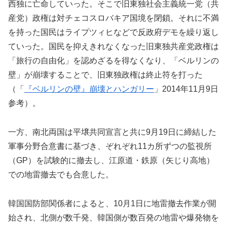
西独に亡命していった。そこで旧東独社会主義統一党（共
産党）政権は対チェコスロバキア国境を閉鎖。それに不満
を持った国民はライプツィヒなどで反政府デモを繰り返し
ていった。国民を抑えきれなくなった旧東独共産党政権は
「旅行の自由化」を認めざるを得なくなり、「ベルリンの
壁」が崩壊することで、旧東独政権は終止符を打った
（「
『ベルリンの壁』崩壊とハンガリー
」2014年11月9日
参考）。
一方、南北両国は平壌共同宣言と共に9月19日に締結した
軍事分野合意書に基づき、ぞれぞれ11カ所ずつの監視所
（GP）を試験的に撤去し、江原道・鉄原（矢じり高地）
での地雷撤去でも合意した。
韓国国防部関係者によると、10月1日に地雷撤去作業が開
始され、北側が数千発、韓国側が数百発の地雷や爆発物を